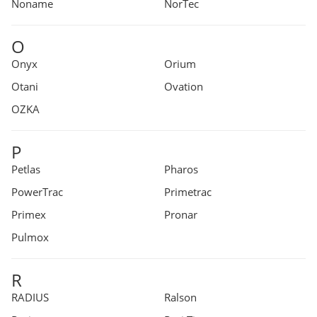
Noname
NorTec
O
Onyx
Orium
Otani
Ovation
OZKA
P
Petlas
Pharos
PowerTrac
Primetrac
Primex
Pronar
Pulmox
R
RADIUS
Ralson