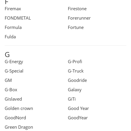
F
Firemax
Firestone
FONDMETAL
Forerunner
Formula
Fortune
Fulda
G
G-Energy
G-Profi
G-Special
G-Truck
GM
Goodride
G-Box
Galaxy
Gislaved
GiTi
Golden crown
Good Year
GoodNord
GoodYear
Green Dragon