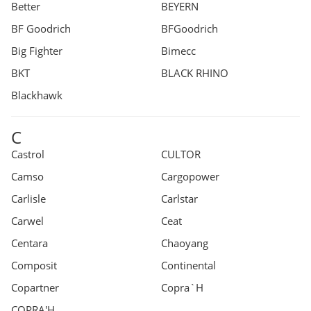
Better
BEYERN
BF Goodrich
BFGoodrich
Big Fighter
Bimecc
BKT
BLACK RHINO
Blackhawk
C
Castrol
CULTOR
Camso
Cargopower
Carlisle
Carlstar
Carwel
Ceat
Centara
Chaoyang
Composit
Continental
Copartner
Copra`H
COPRA'H