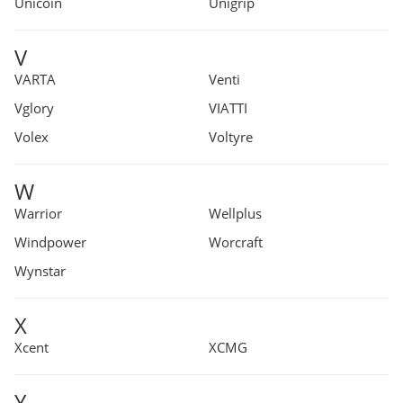
Unicoin
Unigrip
V
VARTA
Venti
Vglory
VIATTI
Volex
Voltyre
W
Warrior
Wellplus
Windpower
Worсraft
Wynstar
X
Xcent
XCMG
Y