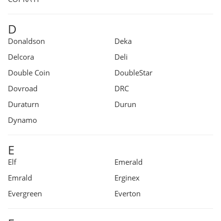
D
Donaldson
Deka
Delcora
Deli
Double Coin
DoubleStar
Dovroad
DRC
Duraturn
Durun
Dynamo
E
Elf
Emerald
Emrald
Erginex
Evergreen
Everton