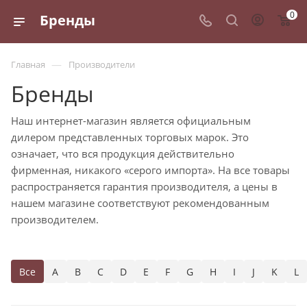
0
Бренды
—
Главная
Производители
Бренды
Наш интернет-магазин является официальным
дилером представленных торговых марок. Это
означает, что вся продукция действительно
фирменная, никакого «серого импорта». На все товары
распространяется гарантия производителя, а цены в
нашем магазине соответствуют рекомендованным
производителем.
Все
A
B
C
D
E
F
G
H
I
J
K
L