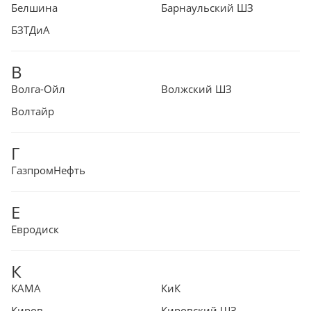
Белшина
Барнаульский ШЗ
БЗТДиА
В
Волга-Ойл
Волжский ШЗ
Волтайр
Г
ГазпромНефть
Е
Евродиск
К
КАМА
КиК
Киров
Кировский ШЗ