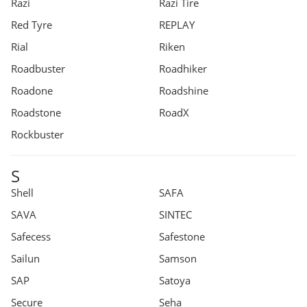
Razi
Razi Tire
Red Tyre
REPLAY
Rial
Riken
Roadbuster
Roadhiker
Roadone
Roadshine
Roadstone
RoadX
Rockbuster
S
Shell
SAFA
SAVA
SINTEC
Safecess
Safestone
Sailun
Samson
SAP
Satoya
Secure
Seha