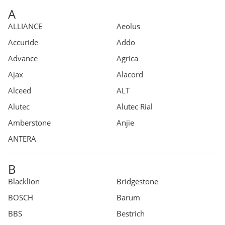
A
ALLIANCE
Aeolus
Accuride
Addo
Advance
Agrica
Ajax
Alacord
Alceed
ALT
Alutec
Alutec Rial
Amberstone
Anjie
ANTERA
B
Blacklion
Bridgestone
BOSCH
Barum
BBS
Bestrich