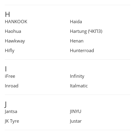
H
HANKOOK
Haida
Haohua
Hartung (ЧКПЗ)
Hawkway
Henan
Hifly
Hunterroad
I
iFree
Infinity
Inroad
Italmatic
J
Jantsa
JINYU
JK Tyre
Justar