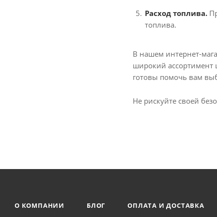
Kpatos (
10
)
Расход топлива.
Пр
Kumho (
9
)
топлива.
Landspider (
3
)
Lanvigator (
1
)
В нашем интернет-маг
Laufenn (
11
)
широкий ассортимент ш
готовы помочь вам вы
Leao (
4
)
Long March (
13
)
Не рискуйте своей бе
Matador (
1
)
Maxzez (
1
)
Mirage (
2
)
Otani (
26
)
Ovation (
12
)
Petlas (
2
)
PowerTrac (
5
)
О КОМПАНИИ
БЛОГ
ОПЛАТА И ДОСТАВКА
Ralson (
9
)