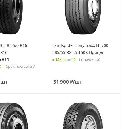
702 8.25/0 R16
Landspider LongTraxx HT700
PR16
385/55 R22.5 160K Прицеп
ьная
(В наличии)
Меньше 10
(Срок поставки 7
0
/шт
31 900
₽
/шт