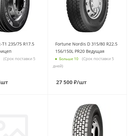
-T1 235/75 R17.5
Fortune Nordis D 315/80 R22.5
рицеп
156/150L PR20 Ведущая
(Срок поставки 5
(Срок поставки 5
Больше 10
дней)
/шт
27 500
₽
/шт