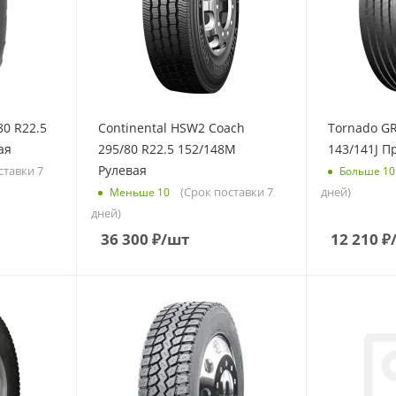
80 R22.5
Continental HSW2 Coach
Tornado GR
ая
295/80 R22.5 152/148M
143/141J П
Рулевая
ставки 7
Больше 10
(Срок поставки 7
дней)
Меньше 10
дней)
36 300
₽
/шт
12 210
₽