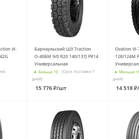
ction И-
Барнаульский ШЗ Traction
Ovation VI-
142G
О-40БМ 9/0 R20 140/137J PR14
128/124M 
Универсальная
Универсал
ии)
(Срок поставки 7
Больше 10
Меньше 1
дней)
дней)
15 776
₽
/шт
14 518
₽