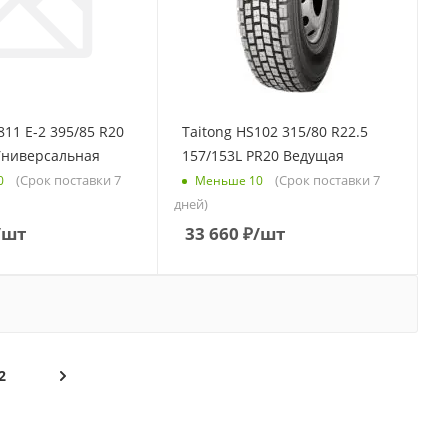
811 E-2 395/85 R20
Taitong HS102 315/80 R22.5
Универсальная
157/153L PR20 Ведущая
(Срок поставки 7
(Срок поставки 7
0
Меньше 10
дней)
/шт
33 660
₽
/шт
2