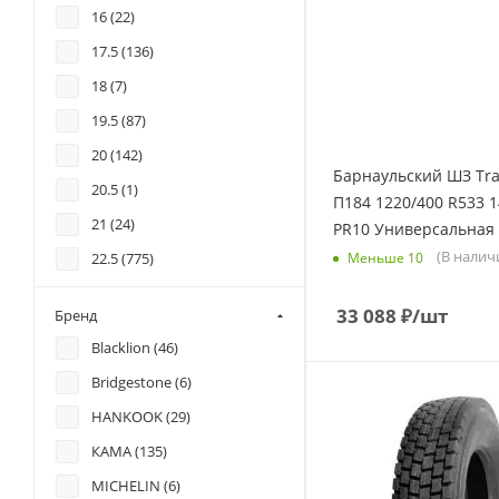
80 (
311
)
16 (
22
)
325 (
5
)
85 (
26
)
17.5 (
136
)
385 (
171
)
95 (
6
)
18 (
7
)
390 (
1
)
19.5 (
87
)
395 (
5
)
20 (
142
)
400 (
3
)
Барнаульский ШЗ Tra
20.5 (
1
)
425 (
24
)
П184 1220/400 R533 
21 (
24
)
PR10 Универсальная
435 (
4
)
(В налич
Меньше 10
22.5 (
775
)
445 (
6
)
24 (
24
)
500 (
3
)
33 088
₽
/шт
Бренд
457 (
1
)
525 (
1
)
Blacklion (
46
)
533 (
5
)
530 (
1
)
Bridgestone (
6
)
635 (
1
)
6.5 (
1
)
HANKOOK (
29
)
7 (
4
)
КАМА (
135
)
7.5 (
13
)
MICHELIN (
6
)