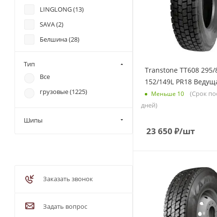
8 (
1
)
LINGLONG (
13
)
8.25 (
23
)
SAVA (
2
)
9 (
20
)
Белшина (
28
)
9.5 (
3
)
Aeolus (
26
)
Тип
Goodride (
44
)
Transtone TT608 295/
Все
152/149L PR18 Ведущ
Advance (
49
)
грузовые (
1225
)
(Срок по
Меньше 10
Alacord (
7
)
дней)
Alceed (
5
)
Шипы
ALT (
1
)
23 650
₽
/шт
Aplus (
3
)
Armstrong (
16
)
Attar (
13
)
Заказать звонок
Austone (
21
)
Barum (
1
)
Задать вопрос