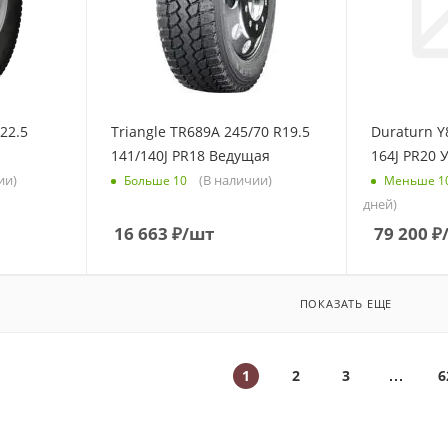
22.5
Triangle TR689A 245/70 R19.5
Duraturn Y
141/140J PR18 Ведущая
164J PR20 
ии)
(В наличии)
Больше 10
Меньше 1
дней)
16 663
₽
/шт
79 200
₽
ПОКАЗАТЬ ЕЩЕ
1
2
3
6