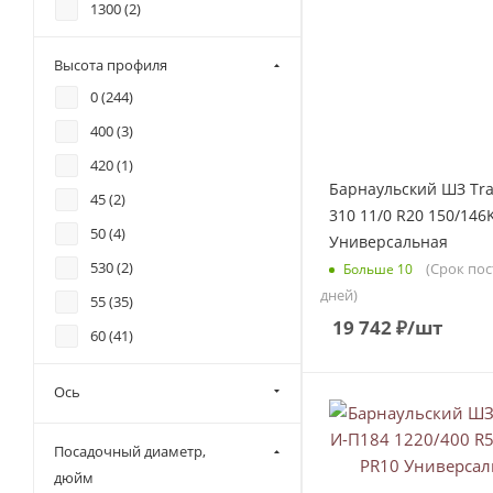
1300 (
2
)
14 (
14
)
Высота профиля
1500 (
1
)
0 (
244
)
16 (
9
)
400 (
3
)
205 (
1
)
420 (
1
)
215 (
51
)
Барнаульский ШЗ Tra
45 (
2
)
225 (
4
)
310 11/0 R20 150/146
50 (
4
)
Универсальная
235 (
65
)
530 (
2
)
(Срок пос
Больше 10
245 (
46
)
дней)
55 (
35
)
255 (
2
)
19 742
₽
/шт
60 (
41
)
265 (
29
)
600 (
1
)
275 (
23
)
Ось
65 (
145
)
285 (
15
)
70 (
271
)
Посадочный диаметр,
295 (
119
)
75 (
133
)
дюйм
315 (
395
)