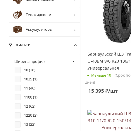
Тех. жидкости
Аккумуляторы
ФИЛЬТР
Барнаульский ШЗ Tra
О-40БМ 9/0 R20 136/1
Ширина профиля
Универсальная
10 (
26
)
(Срок по
Меньше 10
1025 (
1
)
дней)
11 (
46
)
15 395
₽
/шт
1100 (
1
)
12 (
62
)
1220 (
2
)
13 (
22
)