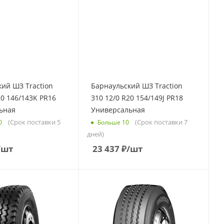
ий ШЗ Traction
Барнаульский ШЗ Traction
20 146/143K PR16
310 12/0 R20 154/149J PR18
ьная
Универсальная
(Срок поставки 5
(Срок поставки 7
0
Больше 10
дней)
/шт
23 437
₽
/шт