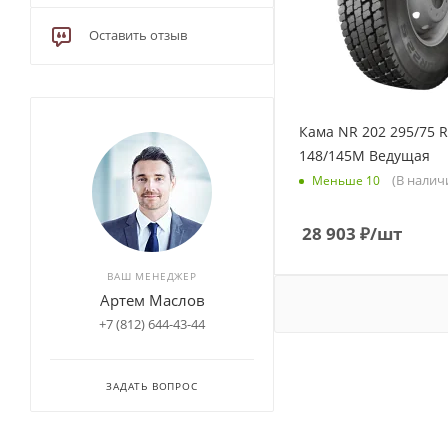
Bestrich (
4
)
Оставить отзыв
Blackhawk (
33
)
Bontyre (
1
)
Boto (
1
)
Cargopower (
3
)
Кама NR 202 295/75 R
148/145M Ведущая
Chaoyang (
12
)
(В налич
Меньше 10
Continental (
4
)
Cordiant (
50
)
28 903
₽
/шт
CROSSLEADER (
2
)
ВАШ МЕНЕДЖЕР
Double Coin (
30
)
Артем Маслов
DoubleStar (
24
)
+7 (812) 644-43-44
Duraturn (
1
)
Durun (
3
)
ЗАДАТЬ ВОПРОС
Dynamo (
12
)
Everton (
1
)