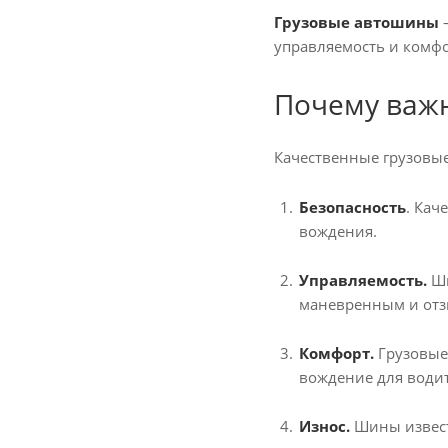
Грузовые автошины
—
Firemax (
12
)
управляемость и комфо
Fortune (
34
)
Fulda (
1
)
Почему важн
GiTi (
13
)
Golden crown (
3
)
Качественные грузовы
GoodYear (
2
)
Безопасность
. Кач
Green Dragon (
1
)
вождения.
Greentrac (
3
)
Haida (
2
)
Управляемость.
Ши
Hifly (
16
)
маневренным и отз
Hunterroad (
6
)
Комфорт.
Грузовые
Inroad (
8
)
вождение для водит
JINYU (
22
)
Износ.
Шины извест
JK Tyre (
1
)