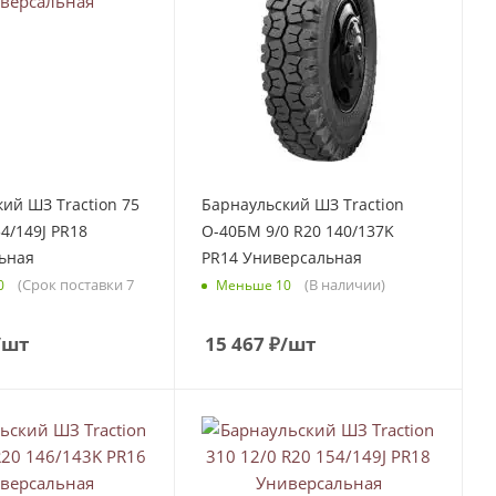
ий ШЗ Traction 75
Барнаульский ШЗ Traction
54/149J PR18
О-40БМ 9/0 R20 140/137K
ьная
PR14 Универсальная
(Срок поставки 7
(В наличии)
0
Меньше 10
/шт
15 467
₽
/шт