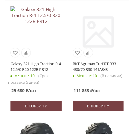
Galaxy 321 High Traction R-4
BKT Agrimax Turf RT-333
12.5/0 R20 122B PR12
480/70 R30 141A8/B
(Срок
(В наличии)
Меньше 10
Меньше 10
поставки 5 дней)
29 680
₽
/шт
111 853
₽
/шт
В КОРЗИНУ
В КОРЗИНУ