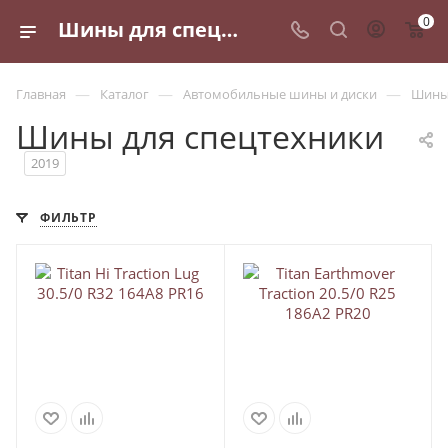
0
Шины для спецтехники - купить по выгодным ценам в Санкт-Петербурге
—
—
—
Главная
Каталог
Автомобильные шины и диски
Шины 
Шины для спецтехники
2019
ФИЛЬТР