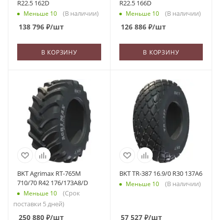
R22.5 162D
R22.5 166D
(В наличии)
(В наличии)
Меньше 10
Меньше 10
138 796
₽
/шт
126 886
₽
/шт
В КОРЗИНУ
В КОРЗИНУ
BKT Agrimax RT-765M
BKT TR-387 16.9/0 R30 137A6
710/70 R42 176/173A8/D
(В наличии)
Меньше 10
(Срок
Меньше 10
поставки 5 дней)
250 880
₽
/шт
57 527
₽
/шт