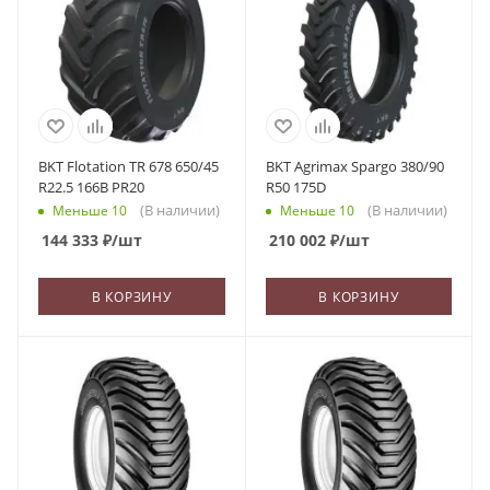
BKT Flotation TR 678 650/45
BKT Agrimax Spargo 380/90
R22.5 166B PR20
R50 175D
(В наличии)
(В наличии)
Меньше 10
Меньше 10
144 333
₽
/шт
210 002
₽
/шт
В КОРЗИНУ
В КОРЗИНУ