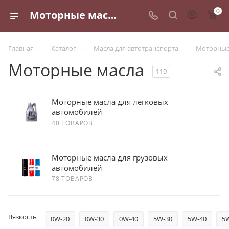
0
Моторные масла - купить по выгодной цене в Санкт-Петербурге с доставкой в регионы РФ
—
—
—
Главная
Каталог
Масла для автотранспорта
Моторные
Моторные масла
119
Моторные масла для легковых
автомобилей
40 ТОВАРОВ
Моторные масла для грузовых
автомобилей
78 ТОВАРОВ
Вязкость
0W-20
0W-30
0W-40
5W-30
5W-40
5