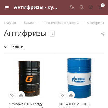
0
Антифризы - купить по выгодным ценам в Санкт-Петербурге
—
—
—
Главная
Каталог
Технические жидкости
Антифризы
Антифризы
8
ФИЛЬТР
Антифриз ОЖ G-Energy
ОЖ ГАЗПРОМНЕФТЬ