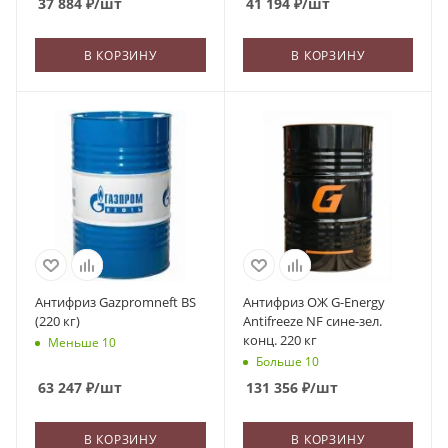
37 884
₽
/шт
41 194
₽
/шт
В КОРЗИНУ
В КОРЗИНУ
Антифриз Gazpromneft BS
Антифриз ОЖ G-Energy
(220 кг)
Antifreeze NF сине-зел.
конц. 220 кг
Меньше 10
Больше 10
63 247
₽
/шт
131 356
₽
/шт
В КОРЗИНУ
В КОРЗИНУ