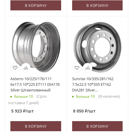
В КОРЗИНУ
В КОРЗИНУ
Asterro 10/225/176/111
Sunrise 10/335/281/162
6x17.5 10*225 ET111 DIA176
7.5x22.5 10*335 ET162
Silver Штампованный
DIA281 Silver
Штампованный
(Срок
(В наличии)
Больше 10
Больше 10
поставки 7 дней)
5 923
₽
/шт
8 050
₽
/шт
В КОРЗИНУ
В КОРЗИНУ