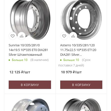
Sunrise 10/335/281/0
Asterro 10/335/281/120
14x19.5 10*335 ET0 DIA281
11.75x22.5 10*335 ET120
Silver Штампованный
DIA281 Silver
Штампованный
(В наличии)
(Срок
Больше 10
Больше 10
поставки 7 дней)
12 125
₽
/шт
10 979
₽
/шт
В КОРЗИНУ
В КОРЗИНУ