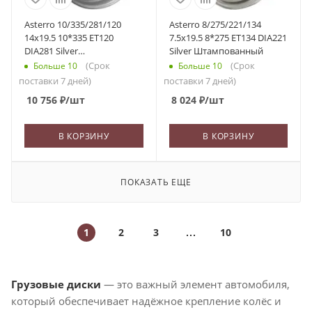
Asterro 10/335/281/120
Asterro 8/275/221/134
14x19.5 10*335 ET120
7.5x19.5 8*275 ET134 DIA221
DIA281 Silver
Silver Штампованный
Штампованный
(Срок
(Срок
Больше 10
Больше 10
поставки 7 дней)
поставки 7 дней)
10 756
₽
/шт
8 024
₽
/шт
В КОРЗИНУ
В КОРЗИНУ
ПОКАЗАТЬ ЕЩЕ
1
2
3
10
Грузовые диски
— это важный элемент автомобиля,
который обеспечивает надёжное крепление колёс и