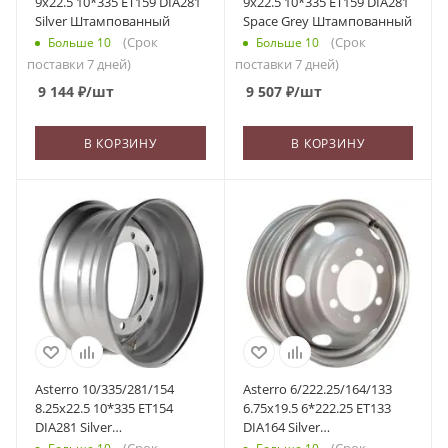
9x22.5 10*335 ET159 DIA281
9x22.5 10*335 ET159 DIA281
Silver Штампованный
Space Grey Штампованный
(Срок
(Срок
Больше 10
Больше 10
поставки 7 дней)
поставки 7 дней)
9 144
₽
/шт
9 507
₽
/шт
В КОРЗИНУ
В КОРЗИНУ
Asterro 10/335/281/154
Asterro 6/222.25/164/133
8.25x22.5 10*335 ET154
6.75x19.5 6*222.25 ET133
DIA281 Silver
DIA164 Silver
Штампованный
Штампованный