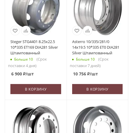
Steger STG4401 8.25x22.5
Asterro 10/335/281/0
10*335 ET169 DIA281 Silver
14x19.5 10*335 ET0 DIA281
Штампованный
Silver Штампованный
(Срок
(Срок
Больше 10
Больше 10
поставки 4 дня)
поставки 7 дней)
6 900
₽
/шт
10 756
₽
/шт
В КОРЗИНУ
В КОРЗИНУ