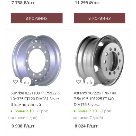
7 738
₽
/шт
11 299
₽
/шт
В КОРЗИНУ
В КОРЗИНУ
Sunrise 8221108 11.75x22.5
Asterro 10/225/176/140
10*335 ET120 DIA281 Silver
7.5x19.5 10*225 ET140
Штампованный
DIA176 Silver
Штампованный
(Срок
(Срок
Больше 10
Больше 10
поставки 4 дня)
поставки 7 дней)
9 938
₽
/шт
8 024
₽
/шт