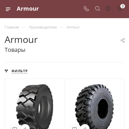
0
Armour
—
—
Главная
Производители
Armour
Armour
Товары
ФИЛЬТР