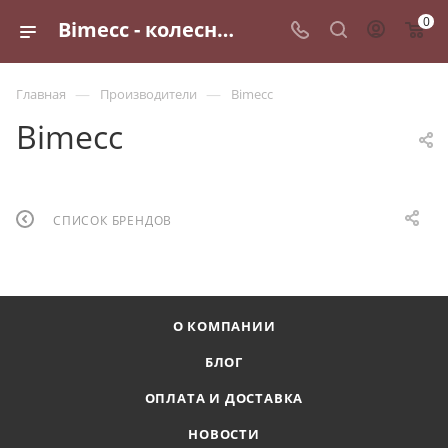
0
Bimecc - колесный крепеж
—
—
Главная
Производители
Bimecc
Bimecc
СПИСОК БРЕНДОВ
О КОМПАНИИ
БЛОГ
ОПЛАТА И ДОСТАВКА
НОВОСТИ