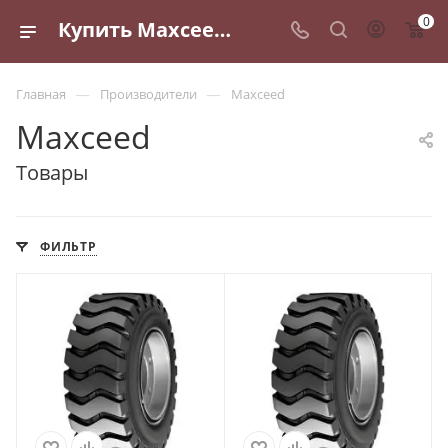
0
Купить Maxceed в Санкт-Петербурге | интернет магазин Маслофф
—
—
Главная
Производители
Maxceed
Maxceed
Товары
ФИЛЬТР