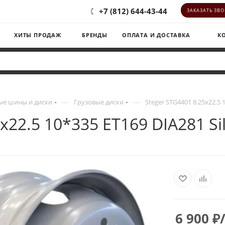
+7 (812) 644-43-44
ЗАКАЗАТЬ ЗВ
ХИТЫ ПРОДАЖ
БРЕНДЫ
ОПЛАТА И ДОСТАВКА
К
—
—
е шины и диски
Грузовые диски
Steger STG4401 8.25x22.5
5x22.5 10*335 ET169 DIA281 
6 900
₽