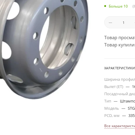
(
Больше 10
Товар просма
Товар купили:
ХАРАКТЕРИСТИКИ
Ширина профи
Вылет (ET)
—
1
Посадочный ди
Тип
—
Штампо
Модель
—
STG
PCD, мм
—
335
Все характерист