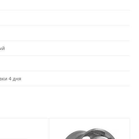
ый
вки 4 дня