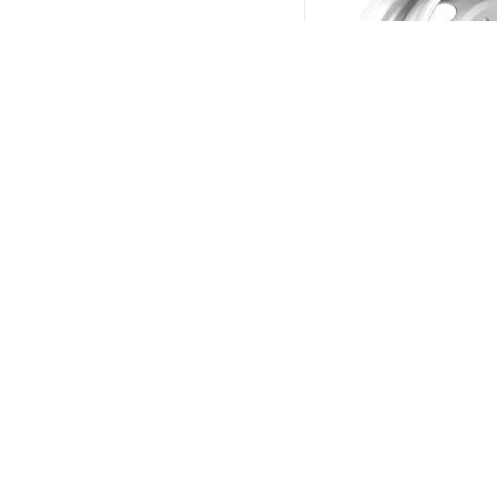
Kronprinz RZB36672O
10*335 ET175 DIA281 S
Штампованный
(В наличи
Больше 10
12 346
₽
/шт