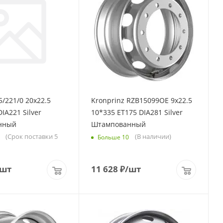
5/221/0 20x22.5
Kronprinz RZB15099OE 9x22.5
IA221 Silver
10*335 ET175 DIA281 Silver
нный
Штампованный
(Срок поставки 5
(В наличии)
Больше 10
/шт
11 628
₽
/шт