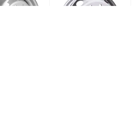
 RZB36607OE
Kronprinz RZB36606OE
 10*335 ET120
11.75x22.5 10*335 ET0 DIA281
lver Штампованный
Silver Штампованный
(В наличии)
(В наличии)
0
Больше 10
/шт
10 614
₽
/шт