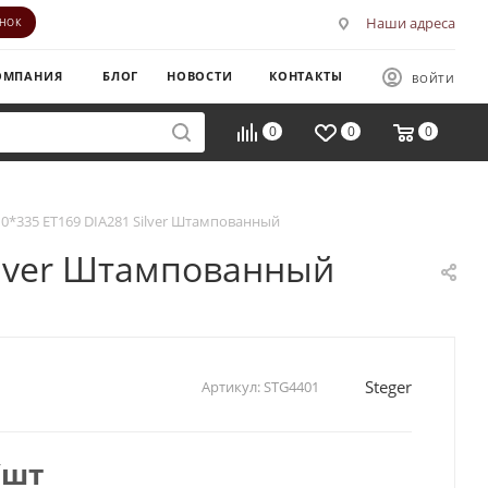
Наши адреса
ОНОК
ОМПАНИЯ
БЛОГ
НОВОСТИ
КОНТАКТЫ
ВОЙТИ
0
0
0
 10*335 ET169 DIA281 Silver Штампованный
Silver Штампованный
Steger
Артикул:
STG4401
/шт