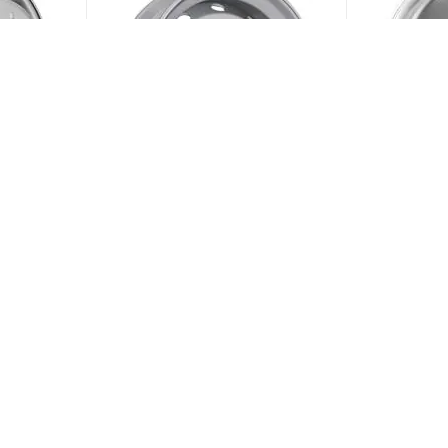
E 9x22.5
Kronprinz RZB36608OE
Kronprinz
ilver
11.75x22.5 10*335 ET135
11.75x22.5
DIA281 Silver Штампованный
DIA281 Si
и)
(В наличии)
Меньше 10
Меньше 1
12 073
₽
/шт
11 628
₽
ЗАГРУЗИТЬ ЕЩЕ