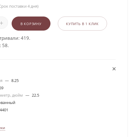
Срок поставки 4 дня)
В КОРЗИНУ
КУПИТЬ В 1 КЛИК
тривали: 419.
 58.
ля
—
8.25
69
аметр, дюйм
—
22.5
ванный
4401
ики