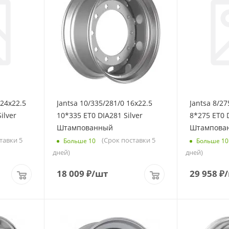
 24x22.5
Jantsa 10/335/281/0 16x22.5
Jantsa 8/27
ilver
10*335 ET0 DIA281 Silver
8*275 ET0 D
Штампованный
Штампова
тавки 5
(Срок поставки 5
Больше 10
Больше 10
дней)
дней)
18 009
₽
/шт
29 958
₽