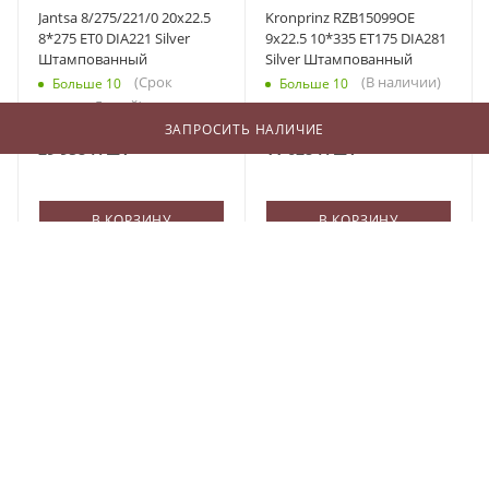
Jantsa 8/275/221/0 20x22.5
Kronprinz RZB15099OE
8*275 ET0 DIA221 Silver
9x22.5 10*335 ET175 DIA281
Штампованный
Silver Штампованный
(Срок
(В наличии)
Больше 10
Больше 10
поставки 5 дней)
ЗАПРОСИТЬ НАЛИЧИЕ
29 958
₽
/шт
11 628
₽
/шт
В КОРЗИНУ
В КОРЗИНУ