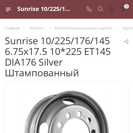
0
Sunrise 10/225/176/145 6.75x17.5 10*225 ET145 DIA176 Silver Штампованный - купить в Санкт-Петербурге по выгодной цене
—
—
—
Главная
Каталог
Автомобильные шины и диски
Грузо
Sunrise 10/225/176/145
6.75x17.5 10*225 ET145
DIA176 Silver
Штампованный