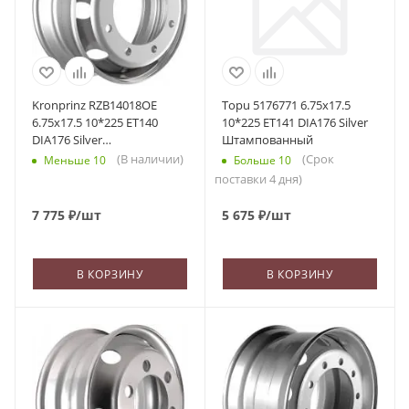
Kronprinz RZB14018OE
Topu 5176771 6.75x17.5
6.75x17.5 10*225 ET140
10*225 ET141 DIA176 Silver
DIA176 Silver
Штампованный
Штампованный
(В наличии)
(Срок
Меньше 10
Больше 10
поставки 4 дня)
7 775
₽
/шт
5 675
₽
/шт
В КОРЗИНУ
В КОРЗИНУ