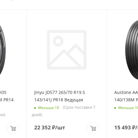
H35
Jinyu JD577 265/70 R19.5
Austone AA
M PR14
143/141J PR18 Ведущая
140/138M 
(Срок поставки 7
Меньше 10
Меньше 1
ии)
дней)
22 352
₽
/шт
15 493
₽