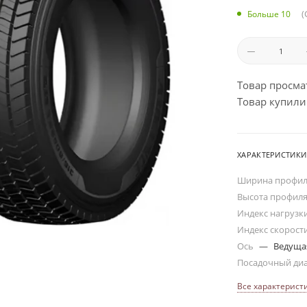
(
Больше 10
Товар просма
Товар купили:
ХАРАКТЕРИСТИКИ
Ширина профи
Высота профил
Индекс нагрузк
Индекс скорост
Ось
—
Ведуща
Посадочный ди
Все характерист