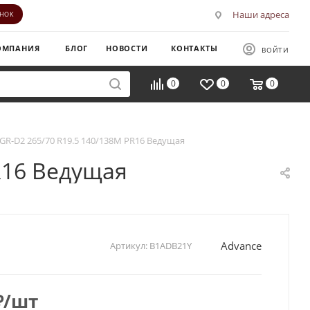
Наши адреса
ОНОК
ОМПАНИЯ
БЛОГ
НОВОСТИ
КОНТАКТЫ
ВОЙТИ
0
0
0
GR-D2 265/70 R19.5 140/138M PR16 Ведущая
R16 Ведущая
Advance
Артикул:
B1ADB21Y
₽
/шт