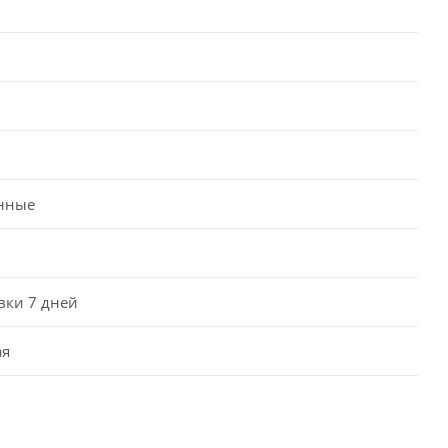
нные
вки 7 дней
ая