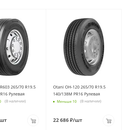
R603 265/70 R19.5
Otani OH-120 265/70 R19.5
PR16 Рулевая
140/138M PR16 Рулевая
(В наличии)
(В наличии)
0
Меньше 10
/шт
22 686
₽
/шт