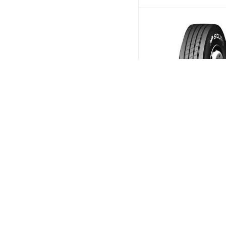
Sicuro Secure ST41 26
R19.5 143/141J PR18 
(Срок по
Меньше 10
дня)
15 246
₽
/шт