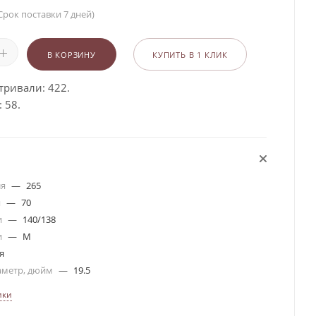
Срок поставки 7 дней)
В КОРЗИНУ
КУПИТЬ В 1 КЛИК
тривали: 422.
 58.
ля
—
265
я
—
70
и
—
140/138
и
—
M
я
аметр, дюйм
—
19.5
ики