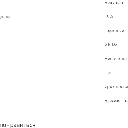
Ведущая
 дюйм
19.5
грузовые
GR-D2
Нешипова
нет
Срок поста
Всесезонн
 понравиться