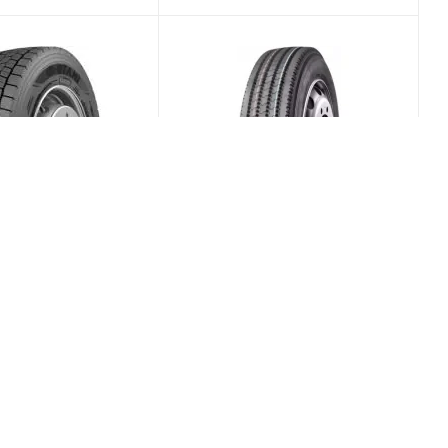
22 265/70 R19.5
Leao F820 265/70 R19.5
PR16 Ведущая
140/138M PR16 Ведущая
(В наличии)
(В наличии)
0
Меньше 10
/шт
15 310
₽
/шт