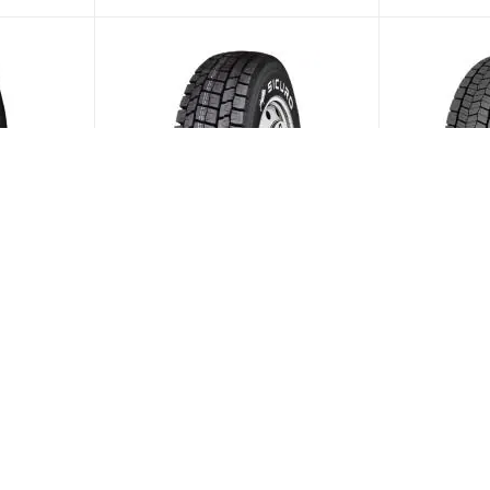
5/70
Sicuro Secure D02 265/70
Otani OH-3
Прицеп
R19.5 143/141J PR18 Ведущая
140/138M 
ставки 4
(Срок поставки 4
Меньше 10
Меньше 1
дня)
15 763
₽
/шт
23 826
₽