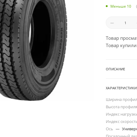
Меньше 10
Товар просма
Товар купили:
ОПИСАНИЕ
ХАРАКТЕРИСТИКИ
Ширина профи
Высота профил
Индекс нагрузк
Индекс скорост
Ось
—
Универ
Посадочный ди