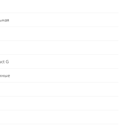
ьная
uct G
нные