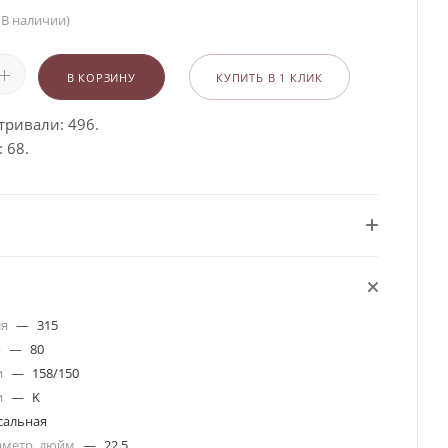
(В наличии)
В КОРЗИНУ
КУПИТЬ В 1 КЛИК
тривали: 496.
 68.
ля
—
315
я
—
80
и
—
158/150
и
—
K
сальная
аметр, дюйм
—
22.5