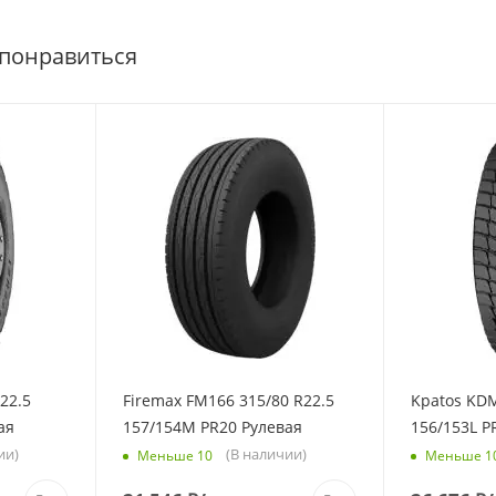
 понравиться
22.5
Firemax FM166 315/80 R22.5
Kpatos KDM
ая
157/154M PR20 Рулевая
156/153L 
ии)
(В наличии)
Меньше 10
Меньше 1