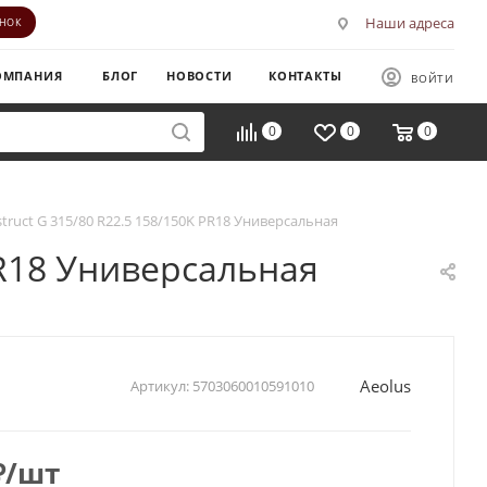
Наши адреса
ОНОК
ОМПАНИЯ
БЛОГ
НОВОСТИ
КОНТАКТЫ
ВОЙТИ
0
0
0
truct G 315/80 R22.5 158/150K PR18 Универсальная
PR18 Универсальная
Aeolus
Артикул:
5703060010591010
₽
/шт