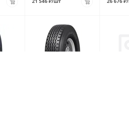
21 546
₽
/шт
26 676
₽
22.5
Double Coin RR99 315/80 R22.5
Alacord AS
ая
160/157J PR22 Универсальная
157/154L P
ии)
(В наличии)
Меньше 10
Меньше 1
30 666
₽
/шт
31 806
₽