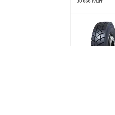
30 666
₽
/шт
Durun YT903 315/80 R
157/153L PR20 Ведущ
(В налич
Меньше 10
27 474
₽
/шт