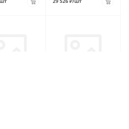
/шт
29 526
₽
/шт
10 315/80 R22.5
Alacord AQ55 315/80 R22.5
R20 Рулевая
167/164J PR22 Ведущая
(В наличии)
(В наличии)
0
Меньше 10
/шт
35 226
₽
/шт