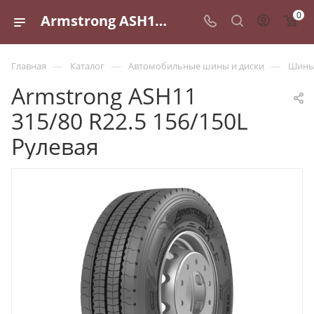
0
Armstrong ASH11 315/80 R22.5 156/150L Рулевая - купить в Санкт-Петербурге по выгодной цене
—
—
—
Главная
Каталог
Автомобильные шины и диски
Шины 
Armstrong ASH11
315/80 R22.5 156/150L
Рулевая