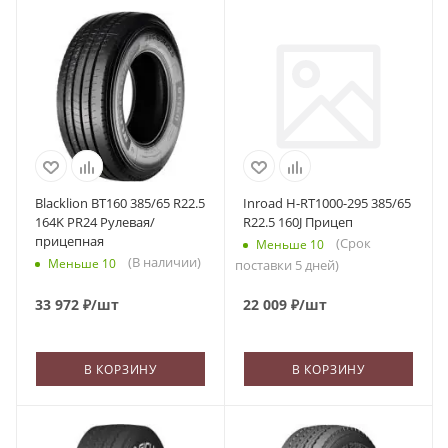
Blacklion BT160 385/65 R22.5
Inroad H-RT1000-295 385/65
164K PR24 Рулевая/
R22.5 160J Прицеп
прицепная
(Срок
Меньше 10
(В наличии)
Меньше 10
поставки 5 дней)
33 972
₽
/шт
22 009
₽
/шт
В КОРЗИНУ
В КОРЗИНУ