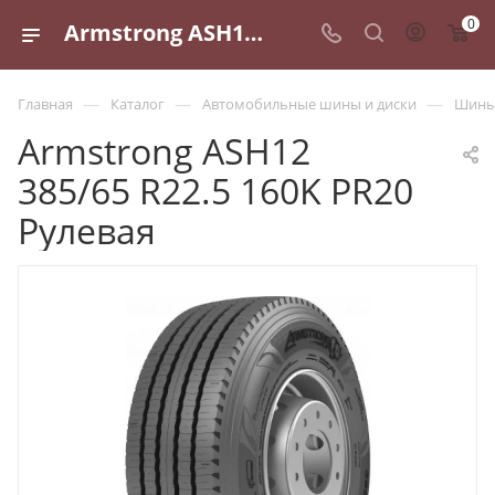
0
Armstrong ASH12 385/65 R22.5 160K PR20 Рулевая - купить в Санкт-Петербурге по выгодной цене
—
—
—
Главная
Каталог
Автомобильные шины и диски
Шины 
Armstrong ASH12
385/65 R22.5 160K PR20
Рулевая