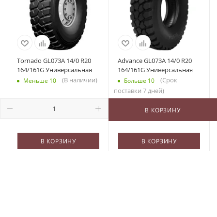
Tornado GL073A 14/0 R20
Advance GL073A 14/0 R20
164/161G Универсальная
164/161G Универсальная
(В наличии)
(Срок
Меньше 10
Больше 10
поставки 7 дней)
49 500
₽
/шт
67 111
₽
/шт
В КОРЗИНУ
В КОРЗИНУ
В КОРЗИНУ