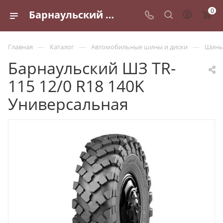
0
Барнаульский ШЗ TR-115 12/0 R18 140K Универсальная - купить в Санкт-Петербурге по выгодной цене
—
—
—
Главная
Каталог
Автомобильные шины и диски
Шины 
Барнаульский ШЗ TR-
115 12/0 R18 140K
Универсальная