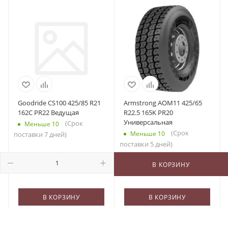
Goodride CS100 425/85 R21
Armstrong AOM11 425/65
162C PR22 Ведущая
R22.5 165K PR20
Универсальная
(Срок
Меньше 10
(Срок
Меньше 10
поставки 7 дней)
поставки 5 дней)
73 700
₽
/шт
45 595
₽
/шт
В КОРЗИНУ
В КОРЗИНУ
В КОРЗИНУ