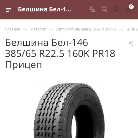
0
Белшина Бел-146 385/65 R22.5 160K PR18 Прицеп - купить в Санкт-Петербурге по выгодной цене
—
—
—
Главная
Каталог
Автомобильные шины и диски
Шины 
Белшина Бел-146
385/65 R22.5 160K PR18
Прицеп