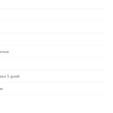
нные
вки 5 дней
ая