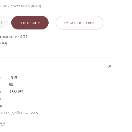
(Срок поставки 5 дней)
В КОРЗИНУ
КУПИТЬ В 1 КЛИК
тривали: 401.
 55.
ля
—
315
я
—
80
и
—
156/153
и
—
L
я
аметр, дюйм
—
22.5
ики