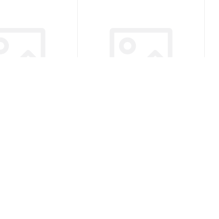
55 315/80 R22.5
Alacord AD10 315/80 R22.5
R22 Ведущая
157/154L PR20 Ведущая
(В наличии)
(В наличии)
0
Меньше 10
/шт
33 402
₽
/шт