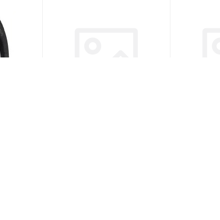
/80 R22.5
Alacord AS10 315/80 R22.5
Alacord AQ
рсальная
157/154L PR20 Рулевая
167/164J P
ии)
(В наличии)
Меньше 10
Меньше 1
31 806
₽
/шт
35 226
₽