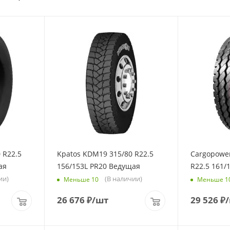
 R22.5
Kpatos KDM19 315/80 R22.5
Cargopower
ая
156/153L PR20 Ведущая
R22.5 161/
ии)
(В наличии)
Меньше 10
Меньше 1
26 676
₽
/шт
29 526
₽