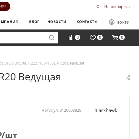
Наши адреса
ОНОК
ОМПАНИЯ
БЛОГ
НОВОСТИ
КОНТАКТЫ
ВОЙТИ
0
0
0
 BDR75 315/80 R22.5 156/153L PR20 Ведущая
PR20 Ведущая
Blackhawk
Артикул:
3120003829
₽
/шт