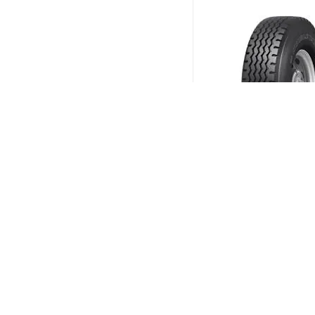
Double Coin RR99 315
160/157J PR22 Униве
(В налич
Меньше 10
30 666
₽
/шт