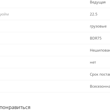
Ведущая
 дюйм
22.5
грузовые
BDR75
Нешипова
нет
Срок поста
Всесезонн
 понравиться