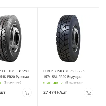
 CGC108 + 315/80
Durun YT903 315/80 R22.5
154K PR20 Рулевая
157/153L PR20 Ведущая
(В наличии)
(В наличии)
0
Меньше 10
/шт
27 474
₽
/шт