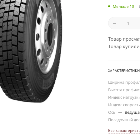
Меньше 10
Товар просма
Товар купили:
ХАРАКТЕРИСТИКИ
Ширина профи
Высота профил
Индекс нагрузк
Индекс скорост
Ось
—
Ведуща
Посадочный ди
Все характерист