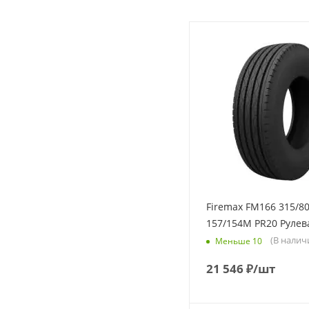
Firemax FM166 315/80
157/154M PR20 Рулев
(В налич
Меньше 10
21 546
₽
/шт