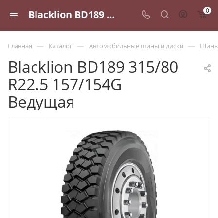
0
Blacklion BD189 315/80 R22.5 157/154G Ведущая - купить в Санкт-Петербурге по выгодной цене
—
—
—
Главная
Каталог
Автомобильные шины и диски
Шины 
Blacklion BD189 315/80
R22.5 157/154G
Ведущая