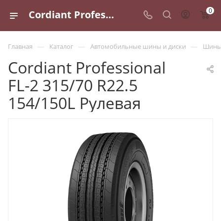
0
Cordiant Professional FL-2 315/70 R22.5 154/150L Рулевая - купить в Санкт-Петербурге по выгодной цене
—
—
—
Главная
Каталог
Автомобильные шины и диски
Шины 
Cordiant Professional
FL-2 315/70 R22.5
154/150L Рулевая