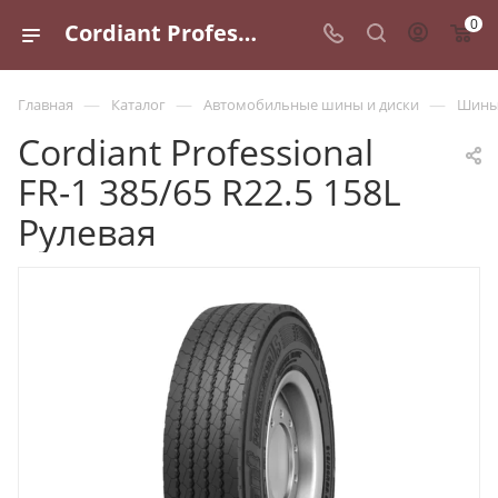
0
Cordiant Professional FR-1 385/65 R22.5 158L Рулевая - купить в Санкт-Петербурге по выгодной цене
—
—
—
Главная
Каталог
Автомобильные шины и диски
Шины 
Cordiant Professional
FR-1 385/65 R22.5 158L
Рулевая