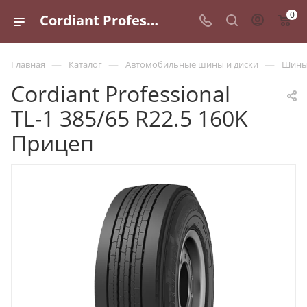
0
Cordiant Professional TL-1 385/65 R22.5 160K Прицеп - купить в Санкт-Петербурге по выгодной цене
—
—
—
Главная
Каталог
Автомобильные шины и диски
Шины 
Cordiant Professional
TL-1 385/65 R22.5 160K
Прицеп