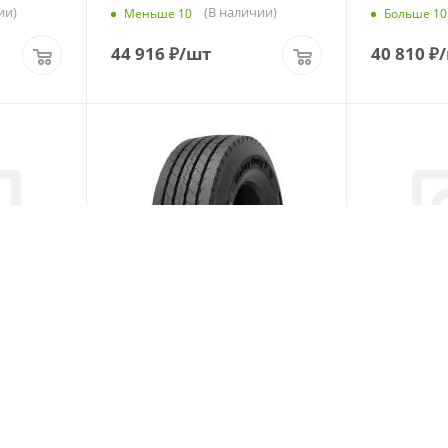
ии)
(В наличии)
Меньше 10
Больше 10
44 916
₽
/шт
40 810
₽
55 R22.5
Satoya Heavy Duty T 385/65
Wellplus P
R22.5 164K PR24 Прицеп
R22.5 164
(Срок поставки 5
Больше 10
Меньше 1
и)
дней)