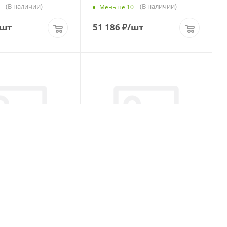
(В наличии)
(В наличии)
Меньше 10
/шт
51 186
₽
/шт
ower T + 385/65
Wellplus Power S 385/65 R22.5
K Прицеп
164K Рулевая
(В наличии)
(В наличии)
0
Меньше 10