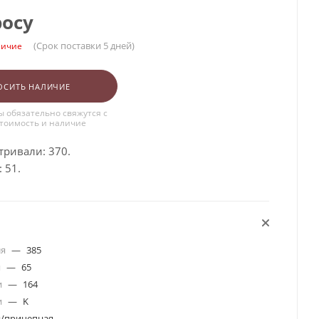
росу
(Срок поставки 5 дней)
личие
ОСИТЬ НАЛИЧИЕ
 обязательно свяжутся с
стоимость и наличие
тривали: 370.
 51.
ля
—
385
я
—
65
и
—
164
и
—
K
я/прицепная