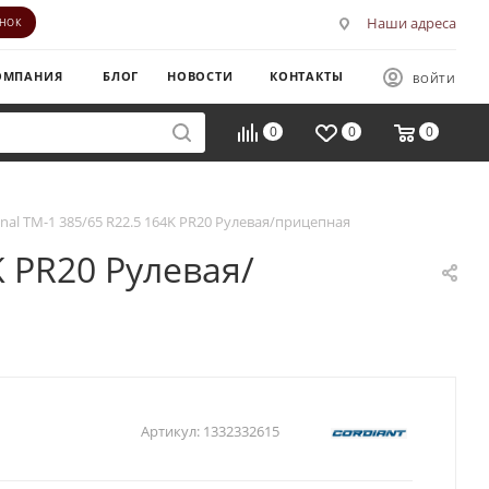
Наши адреса
ОНОК
ОМПАНИЯ
БЛОГ
НОВОСТИ
КОНТАКТЫ
ВОЙТИ
0
0
0
onal TM-1 385/65 R22.5 164K PR20 Рулевая/прицепная
K PR20 Рулевая/
Артикул:
1332332615