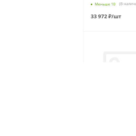
(В налич
Меньше 10
33 972
₽
/шт
Chaoyang CR966 385/
160K PR20 Рулевая/
прицепная
(В наличи
Больше 10