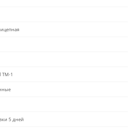
рицепная
l TM-1
нные
вки 5 дней