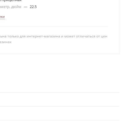
аметр, дюйм
—
22.5
ики
ьна только для интернет-магазина и может отличаться от цен
азинах