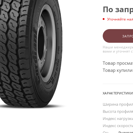
По зап
Уточняйте на
ЗАПР
Наши менеджеры
вами и уточнят 
Товар просма
Товар купили:
ХАРАКТЕРИСТИКИ
Ширина профи
Высота профил
Индекс нагрузк
Индекс скорост
Ось
—
Рулева