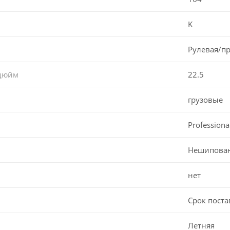
K
Рулевая/п
 дюйм
22.5
грузовые
Professiona
Нешипова
нет
Срок поста
Летняя