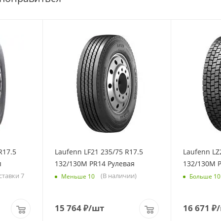
R17.5
Laufenn LF21 235/75 R17.5
Laufenn LZ
п
132/130M PR14 Рулевая
132/130M 
ставки 7
(В наличии)
Меньше 10
Больше 10
15 764
₽
/шт
16 671
₽