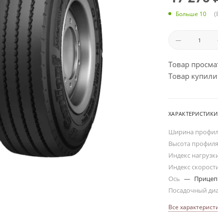
(
Больше 10
Товар просма
Товар купили:
ХАРАКТЕРИСТИКИ
Ширина профи
Высота профил
Индекс нагрузк
Индекс скорост
Ось
—
Прицеп
Посадочный ди
Все характерист