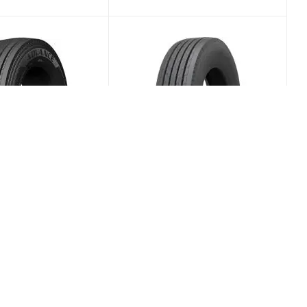
-A1 235/75 R17.5
Wellplus Power S 235/75 R17.5
PR14 Рулевая
143/141J Рулевая
(Срок поставки 7
(В наличии)
Меньше 10
/шт
13 338
₽
/шт