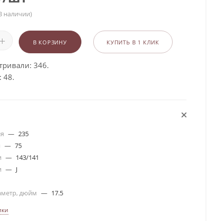
В наличии)
В КОРЗИНУ
КУПИТЬ В 1 КЛИК
тривали: 346.
 48.
ля
—
235
я
—
75
и
—
143/141
и
—
J
аметр, дюйм
—
17.5
ики