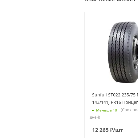
Sunfull ST022 235/75 
143/141J PR16 Прице
(Срок по
Меньше 10
дней)
12 265
₽
/шт