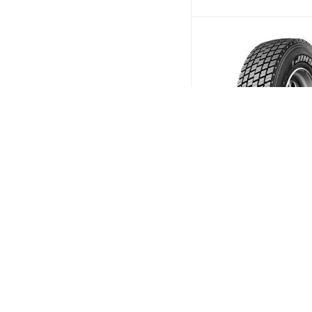
Jinyu JD575 235/75 R1
143/141L PR18 Ведущ
(Срок пос
Больше 10
дней)
16 225
₽
/шт