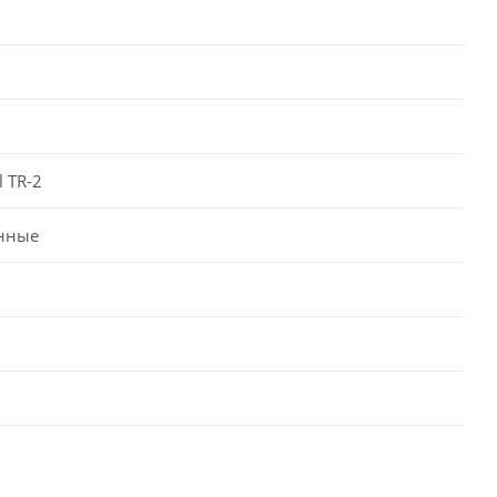
l TR-2
нные