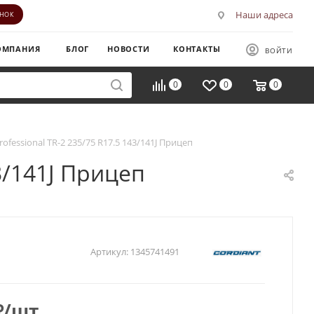
Наши адреса
ОНОК
ОМПАНИЯ
БЛОГ
НОВОСТИ
КОНТАКТЫ
ВОЙТИ
0
0
0
rofessional TR-2 235/75 R17.5 143/141J Прицеп
43/141J Прицеп
Артикул:
1345741491
₽
/шт