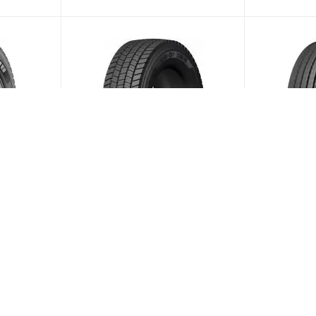
7.5
Advance GR-D2 235/75 R17.5
Advance GR
ая
132/130M PR14 Ведущая
132/130M 
тавки 7
(Срок поставки 7
Больше 10
Больше 10
дней)
дней)
12 540
₽
/шт
12 320
₽