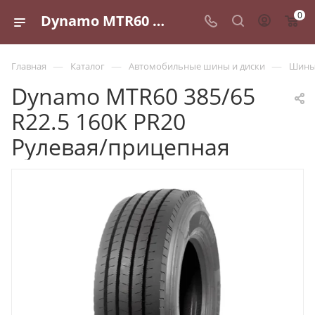
0
Dynamo MTR60 385/65 R22.5 160K PR20 Рулевая/прицепная - купить в Санкт-Петербурге по выгодной цене
—
—
—
Главная
Каталог
Автомобильные шины и диски
Шины 
Dynamo MTR60 385/65
R22.5 160K PR20
Рулевая/прицепная