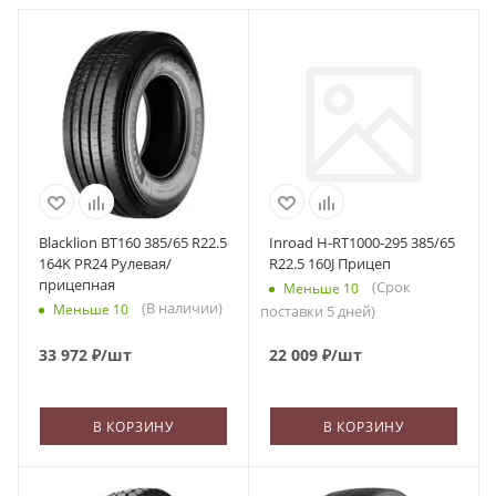
Blacklion BT160 385/65 R22.5
Inroad H-RT1000-295 385/65
164K PR24 Рулевая/
R22.5 160J Прицеп
прицепная
(Срок
Меньше 10
(В наличии)
Меньше 10
поставки 5 дней)
33 972
₽
/шт
22 009
₽
/шт
В КОРЗИНУ
В КОРЗИНУ