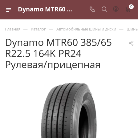
0
Dynamo MTR60 385/65 R22.5 164K PR24 Рулевая/прицепная - купить в Санкт-Петербурге по выгодной цене
—
—
—
Главная
Каталог
Автомобильные шины и диски
Шины 
Dynamo MTR60 385/65
R22.5 164K PR24
Рулевая/прицепная