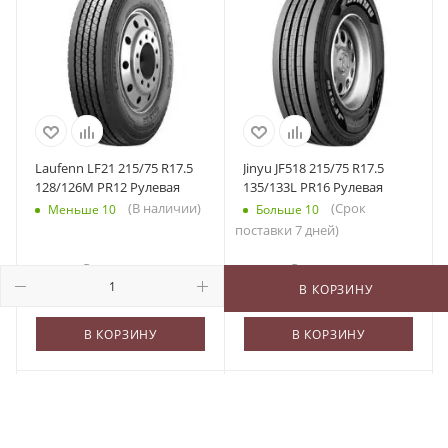
Laufenn LF21 215/75 R17.5
Jinyu JF518 215/75 R17.5
128/126M PR12 Рулевая
135/133L PR16 Рулевая
(В наличии)
(Срок
Меньше 10
Больше 10
поставки 7 дней)
14 080
₽
/шт
13 750
₽
/шт
В КОРЗИНУ
В КОРЗИНУ
В КОРЗИНУ