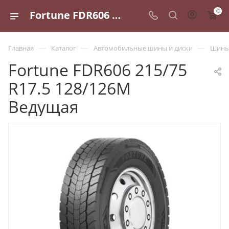
0
Fortune FDR606 215/75 R17.5 128/126M Ведущая - купить в Санкт-Петербурге по выгодной цене
—
—
—
Главная
Каталог
Автомобильные шины и диски
Шины 
Fortune FDR606 215/75
R17.5 128/126M
Ведущая