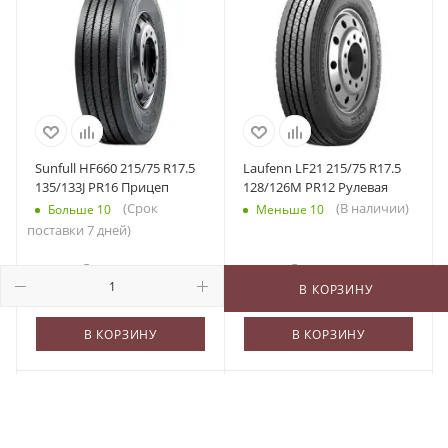
Sunfull HF660 215/75 R17.5
Laufenn LF21 215/75 R17.5
135/133J PR16 Прицеп
128/126M PR12 Рулевая
(Срок
(В наличии)
Больше 10
Меньше 10
поставки 7 дней)
10 175
₽
/шт
14 478
₽
/шт
В КОРЗИНУ
В КОРЗИНУ
В КОРЗИНУ