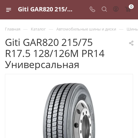
0
Giti GAR820 215/75 R17.5 128/126M PR14 Универсальная - купить в Санкт-Петербурге по выгодной цене
—
—
—
Главная
Каталог
Автомобильные шины и диски
Шины 
Giti GAR820 215/75
R17.5 128/126M PR14
Универсальная