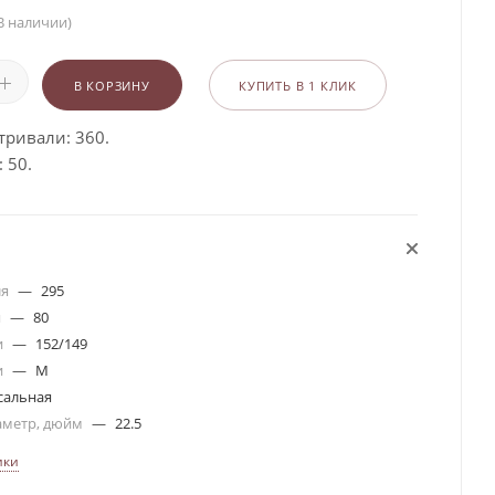
В наличии)
В КОРЗИНУ
КУПИТЬ В 1 КЛИК
тривали: 360.
 50.
ля
—
295
я
—
80
и
—
152/149
и
—
M
сальная
аметр, дюйм
—
22.5
ики