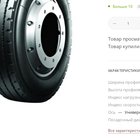
(
Больше 10
Товар просма
Товар купили:
ХАРАКТЕРИСТИКИ
Ширина профи
Высота профил
Индекс нагрузк
Индекс скорост
Ось
—
Универ
Посадочный ди
Все характерист