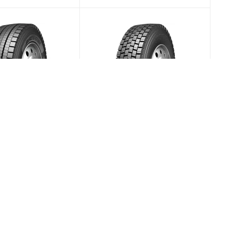
BDL65 295/80 R22.5
Blackhawk BDR81 295/80 R22.5
PR18 Ведущая
152/149L PR18 Ведущая
(В наличии)
(Срок поставки 5
Меньше 10
дней)
/шт
27 399
₽
/шт