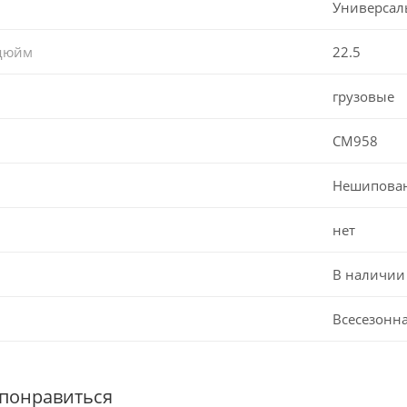
Универсал
 дюйм
22.5
грузовые
CM958
Нешипова
нет
В наличии
Всесезонн
 понравиться