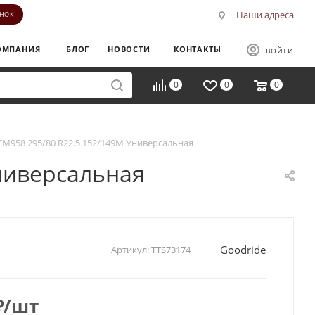
Наши адреса
ОНОК
ОМПАНИЯ
БЛОГ
НОВОСТИ
КОНТАКТЫ
ВОЙТИ
0
0
0
CM958 295/80 R22.5 152/149M Универсальная
ниверсальная
Goodride
Артикул:
TTS73174
₽
/шт