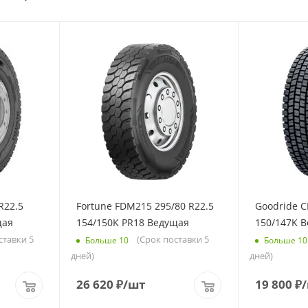
R22.5
Fortune FDM215 295/80 R22.5
Goodride C
щая
154/150K PR18 Ведущая
150/147K 
ставки 5
(Срок поставки 5
Больше 10
Больше 10
дней)
дней)
26 620
₽
/шт
19 800
₽