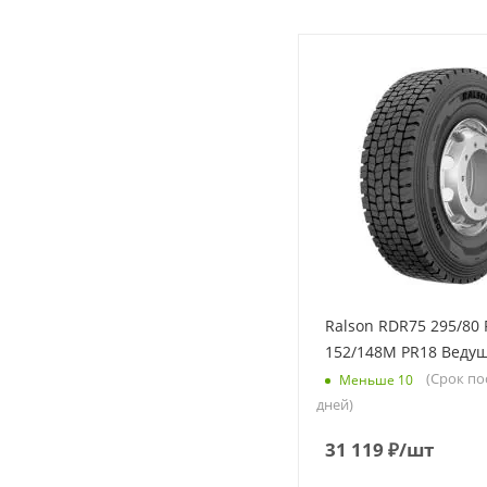
Ralson RDR75 295/80 
152/148M PR18 Веду
(Срок по
Меньше 10
дней)
31 119
₽
/шт