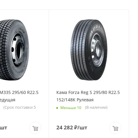
M335 295/60 R22.5
Кама Forza Reg S 295/80 R22.5
Ведущая
152/148K Рулевая
(Срок поставки 5
(В наличии)
Меньше 10
/шт
24 282
₽
/шт