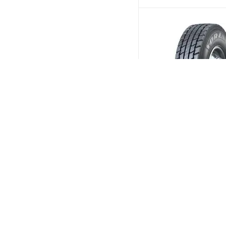
Кама Forza Reg D 295
152/148K Ведущая
(Срок пос
Больше 10
дней)
24 615
₽
/шт