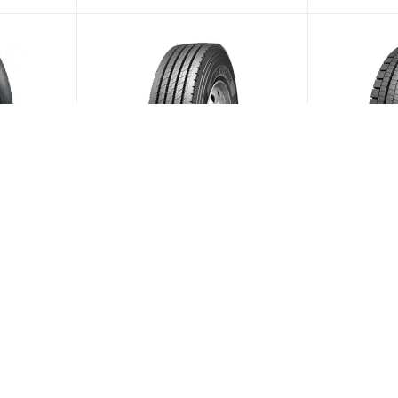
/80 R22.5
Blackhawk BFR65 295/80 R22.5
Blackhawk 
152/149M PR18 Рулевая
152/149L 
тавки 7
(В наличии)
Больше 10
Больше 10
26 730
₽
/шт
25 080
₽