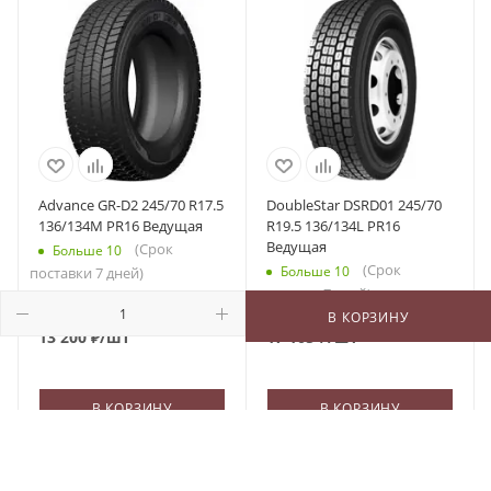
Advance GR-D2 245/70 R17.5
DoubleStar DSRD01 245/70
136/134M PR16 Ведущая
R19.5 136/134L PR16
Ведущая
(Срок
Больше 10
(Срок
Больше 10
поставки 7 дней)
поставки 7 дней)
В КОРЗИНУ
13 200
₽
/шт
17 105
₽
/шт
В КОРЗИНУ
В КОРЗИНУ