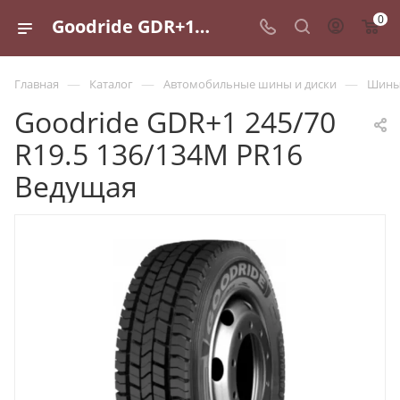
0
Goodride GDR+1 245/70 R19.5 136/134M PR16 Ведущая - купить в Санкт-Петербурге по выгодной цене
—
—
—
Главная
Каталог
Автомобильные шины и диски
Шины 
Goodride GDR+1 245/70
R19.5 136/134M PR16
Ведущая