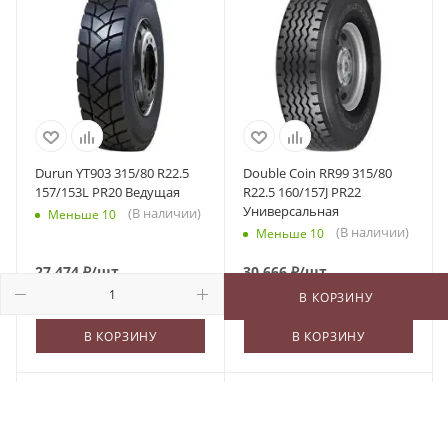
Durun YT903 315/80 R22.5
Double Coin RR99 315/80
157/153L PR20 Ведущая
R22.5 160/157J PR22
Универсальная
(В наличии)
Меньше 10
(В наличии)
Меньше 10
27 474
₽
/шт
30 666
₽
/шт
В КОРЗИНУ
В КОРЗИНУ
В КОРЗИНУ