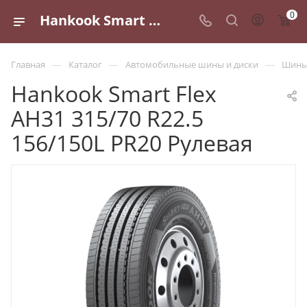
0
Hankook Smart Flex AH31 315/70 R22.5 156/150L PR20 Рулевая - купить в Санкт-Петербурге по выгодной цене
—
—
—
Главная
Каталог
Автомобильные шины и диски
Шины 
Hankook Smart Flex
AH31 315/70 R22.5
156/150L PR20 Рулевая