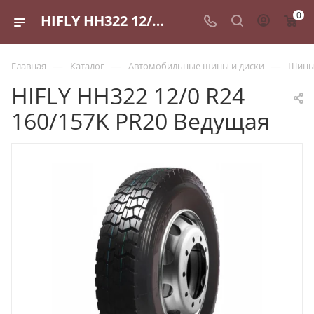
0
HIFLY HH322 12/0 R24 160/157K PR20 Ведущая - купить в Санкт-Петербурге по выгодной цене
—
—
—
Главная
Каталог
Автомобильные шины и диски
Шины 
HIFLY HH322 12/0 R24
160/157K PR20 Ведущая