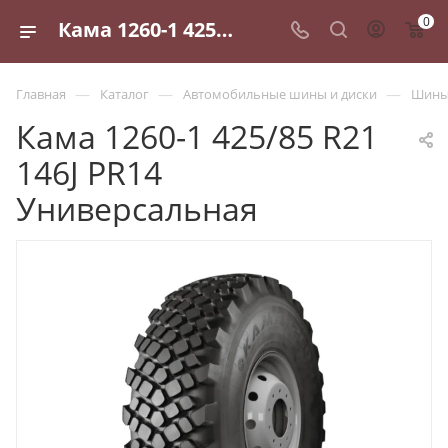
0
Кама 1260-1 425/85 R21 146J PR14 Универсальная - купить в Санкт-Петербурге по выгодной цене
—
—
—
Главная
Каталог
Автомобильные шины и диски
Шины 
Кама 1260-1 425/85 R21
146J PR14
Универсальная