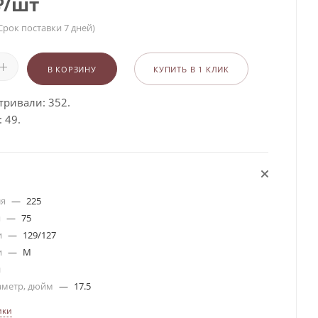
₽
/шт
Срок поставки 7 дней)
В КОРЗИНУ
КУПИТЬ В 1 КЛИК
тривали: 352.
 49.
ля
—
225
я
—
75
и
—
129/127
и
—
M
я
аметр, дюйм
—
17.5
ики