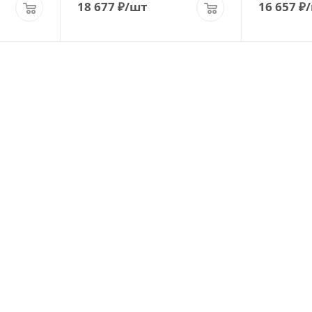
18 677
₽
/шт
16 657
₽
+7 (812) 644-43-44
ЗАКАЗАТЬ ЗВОНОК
info@masloffspb.ru
Наши адреса