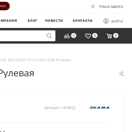
Наши адреса
ОНОК
ОМПАНИЯ
БЛОГ
НОВОСТИ
КОНТАКТЫ
ВОЙТИ
0
0
0
 NF 202 225/75 R17.5 129/127M Рулевая
 Рулевая
Артикул:
1410052