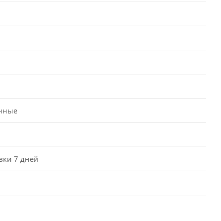
нные
вки 7 дней