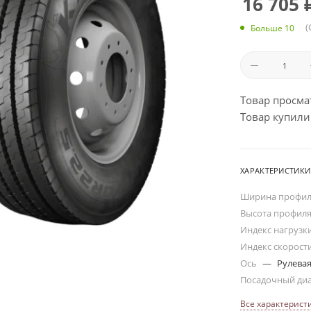
16 705
(
Больше 10
Товар просма
Товар купили:
ХАРАКТЕРИСТИКИ
Ширина профи
Высота профил
Индекс нагрузк
Индекс скорост
Ось
—
Рулева
Посадочный ди
Все характерист