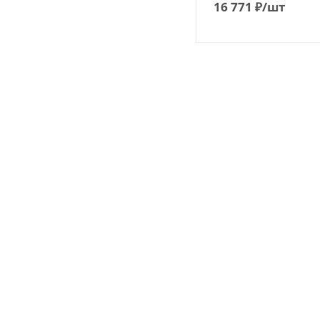
16 771
₽
/шт
О КОМПАНИИ
БЛОГ
ОПЛАТА И ДОСТАВКА
НОВОСТИ
ПРОИЗВОДИТЕЛИ
КОНТАКТЫ
2026 © Интернет-магазин MasloffSPB