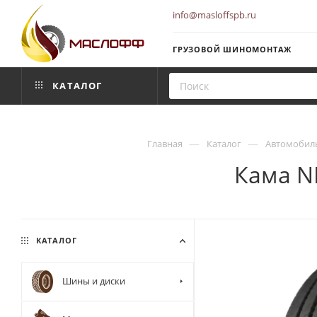
info@masloffspb.ru
ГРУЗОВОЙ ШИНОМОНТАЖ
КАТАЛОГ
—
—
Главная
Каталог
Автомобил
Кама NF
КАТАЛОГ
Шины и диски