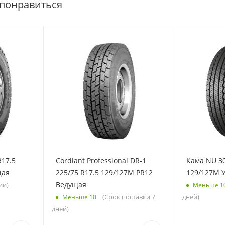
 понравиться
R17.5
Cordiant Professional DR-1
Кама NU 30
щая
225/75 R17.5 129/127M PR12
129/127M 
Ведущая
ии)
Меньше 1
(Срок поставки 7
дней)
Меньше 10
дней)