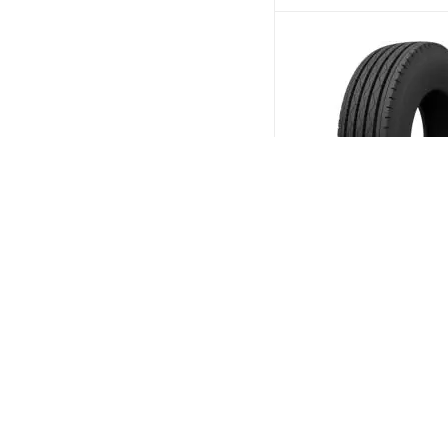
Firemax FM166 315/80
157/154M PR20 Рулев
(В налич
Меньше 10
21 546
₽
/шт