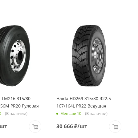
 LM216 315/80
Haida HD269 315/80 R22.5
156M PR20 Рулевая
167/164L PR22 Ведущая
(В наличии)
(В наличии)
0
Меньше 10
/шт
30 666
₽
/шт