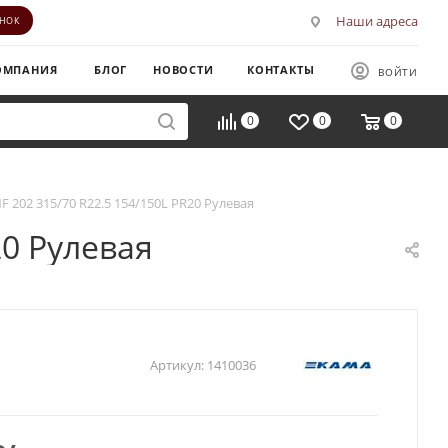
Наши адреса
ОНОК
ОМПАНИЯ
БЛОГ
НОВОСТИ
КОНТАКТЫ
ВОЙТИ
0
0
0
F 202 315/70 R22.5 154/150L PR20 Рулевая
20 Рулевая
Артикул:
1410036