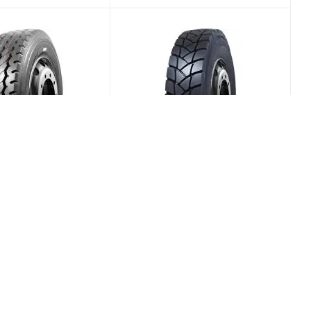
 CGC108 + 315/80
Durun YT903 315/80 R22.5
154K PR20 Рулевая
157/153L PR20 Ведущая
(В наличии)
(В наличии)
0
Меньше 10
/шт
27 474
₽
/шт