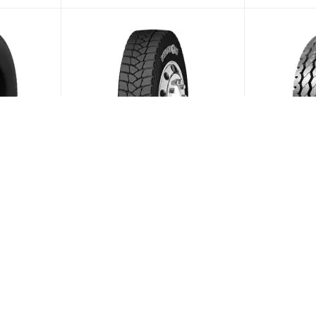
 R22.5
Kpatos KDM19 315/80 R22.5
Cargopower
ая
156/153L PR20 Ведущая
R22.5 161/
ии)
(В наличии)
Меньше 10
Меньше 1
26 676
₽
/шт
29 526
₽