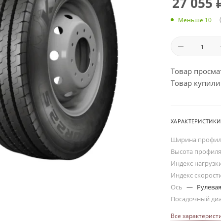
27 055
Меньше 10
Товар просма
Товар купили:
ХАРАКТЕРИСТИКИ
Ширина профи
Высота профил
Индекс нагрузк
Индекс скорост
Ось
—
Рулева
Посадочный ди
Все характерист