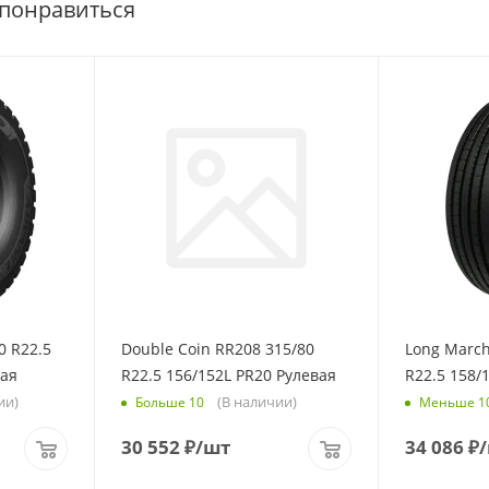
 понравиться
0 R22.5
Double Coin RR208 315/80
Long March
щая
R22.5 156/152L PR20 Рулевая
R22.5 158/
ии)
(В наличии)
Больше 10
Меньше 1
30 552
₽
/шт
34 086
₽