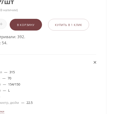
₽
/шт
(В наличии)
В КОРЗИНУ
КУПИТЬ В 1 КЛИК
тривали: 392.
 54.
ля
—
315
я
—
70
и
—
154/150
и
—
L
я
аметр, дюйм
—
22.5
ики