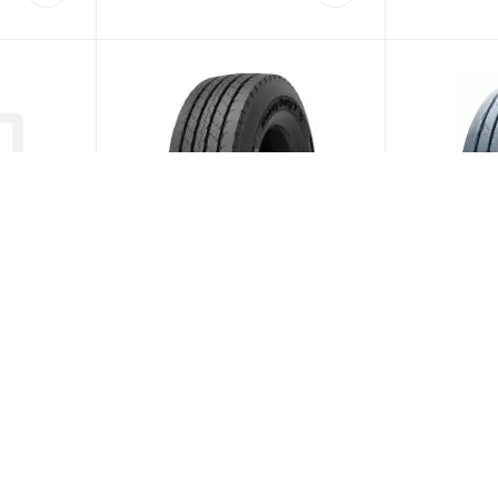
55 R22.5
Satoya Heavy Duty T 385/65
Blacklion B
R22.5 164K PR24 Прицеп
164K Приц
(Срок поставки 5
Больше 10
Меньше 1
и)
дней)
30 580
₽
/шт
33 345
₽