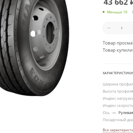
43 662
Меньше 10
Товар просма
Товар купили:
ХАРАКТЕРИСТИКИ
Ширина профи
Высота профил
Индекс нагрузк
Индекс скорост
Ось
—
Рулева
Посадочный ди
Все характерист