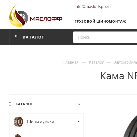
info@masloffspb.ru
ГРУЗОВОЙ ШИНОМОНТАЖ
КАТАЛОГ
—
—
Главная
Каталог
Автомобил
Кама NF
КАТАЛОГ
Шины и диски