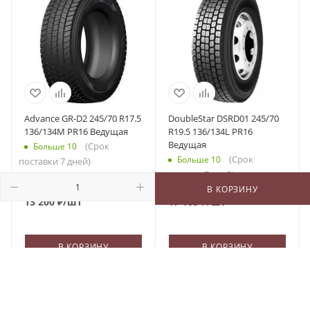
Advance GR-D2 245/70 R17.5
DoubleStar DSRD01 245/70
136/134M PR16 Ведущая
R19.5 136/134L PR16
Ведущая
(Срок
Больше 10
(Срок
Больше 10
поставки 7 дней)
поставки 7 дней)
В КОРЗИНУ
13 200
₽
/шт
17 105
₽
/шт
В КОРЗИНУ
В КОРЗИНУ