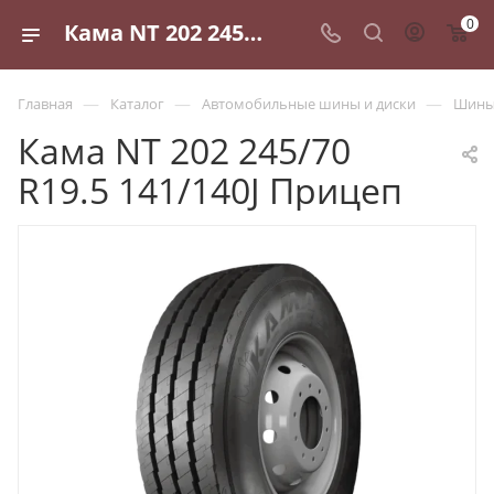
0
Кама NT 202 245/70 R19.5 141/140J Прицеп - купить в Санкт-Петербурге по выгодной цене
—
—
—
Главная
Каталог
Автомобильные шины и диски
Шины 
Кама NT 202 245/70
R19.5 141/140J Прицеп