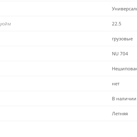
Универсал
 дюйм
22.5
грузовые
NU 704
Нешипова
нет
В наличии
Летняя