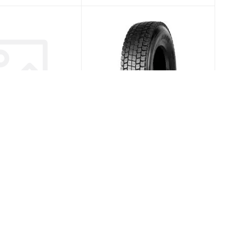
10 315/80 R22.5
DRC D721 315/80 R22.5
PR20 Ведущая
156/153M PR20 Ведущая
(В наличии)
(Срок поставки 7
0
Меньше 10
дней)
/шт
28 589
₽
/шт