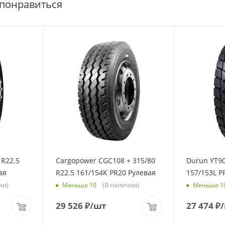
 понравиться
 R22.5
Cargopower CGC108 + 315/80
Durun YT90
ая
R22.5 161/154K PR20 Рулевая
157/153L 
ии)
(В наличии)
Меньше 10
Меньше 1
29 526
₽
/шт
27 474
₽