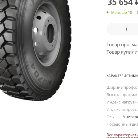
35 654
Меньше 10
Товар просма
Товар купили:
ХАРАКТЕРИСТИКИ
Ширина профи
Высота профил
Индекс нагрузк
Индекс скорост
Ось
—
Универ
Посадочный ди
Все характерист