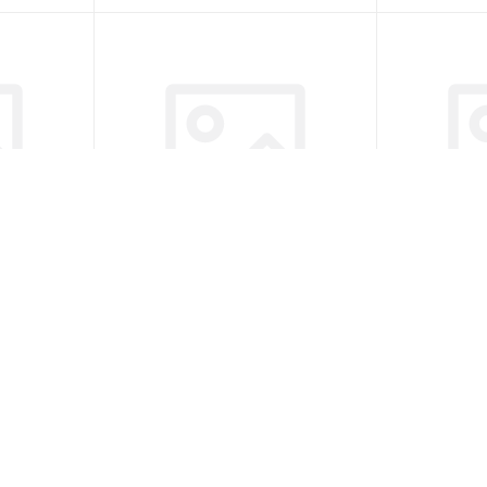
R22.5
Alacord AQ55 315/80 R22.5
Alacord AD
я
167/164J PR22 Ведущая
157/154L 
ии)
(В наличии)
Меньше 10
Меньше 1
35 226
₽
/шт
33 402
₽