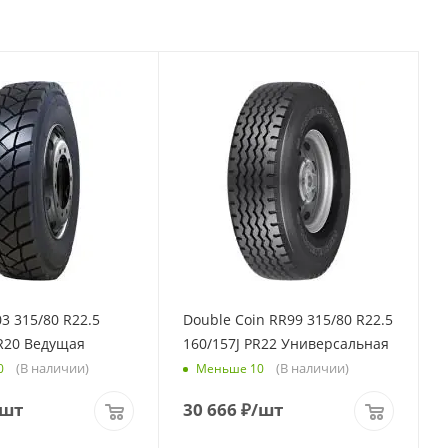
3 315/80 R22.5
Double Coin RR99 315/80 R22.5
PR20 Ведущая
160/157J PR22 Универсальная
(В наличии)
(В наличии)
0
Меньше 10
/шт
30 666
₽
/шт