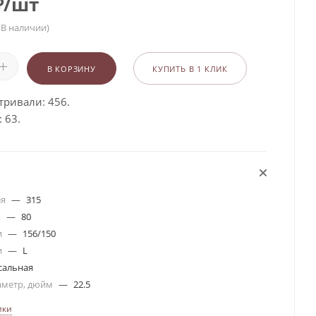
₽
/шт
(В наличии)
В КОРЗИНУ
КУПИТЬ В 1 КЛИК
тривали: 456.
 63.
ля
—
315
я
—
80
и
—
156/150
и
—
L
сальная
аметр, дюйм
—
22.5
ики