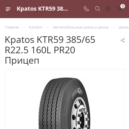
0
Kpatos KTR59 385/65 R22.5 160L PR20 Прицеп - купить в Санкт-Петербурге по выгодной цене
—
—
—
Главная
Каталог
Автомобильные шины и диски
Шины 
Kpatos KTR59 385/65
R22.5 160L PR20
Прицеп