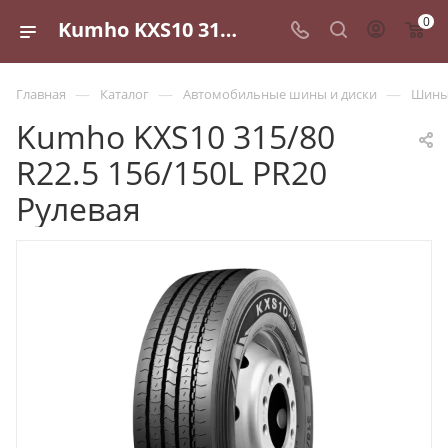
0
Kumho KXS10 315/80 R22.5 156/150L PR20 Рулевая - купить в Санкт-Петербурге по выгодной цене
—
—
—
Главная
Каталог
Автомобильные шины и диски
Шины 
Kumho KXS10 315/80
R22.5 156/150L PR20
Рулевая