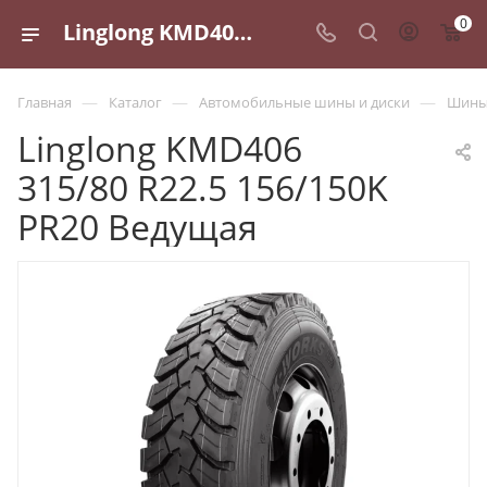
0
Linglong KMD406 315/80 R22.5 156/150K PR20 Ведущая - купить в Санкт-Петербурге по выгодной цене
—
—
—
Главная
Каталог
Автомобильные шины и диски
Шины 
Linglong KMD406
315/80 R22.5 156/150K
PR20 Ведущая