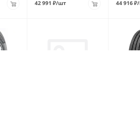
42 991
₽
/шт
44 916
₽
H31
Chaoyang CR966 385/55 R22.5
Satoya Hea
24
160K PR20 Рулевая/
R22.5 164K
прицепная
Больше 10
ии)
(В наличии)
дней)
Больше 10
26 323
₽
/шт
30 580
₽