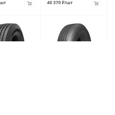
/шт
40 370
₽
/шт
vy Duty T 385/65
Advance GL286T 385/65 R22.5
 PR24 Прицеп
164K PR24 Прицеп
(Срок поставки 5
(Срок поставки 7
Больше 10
дней)
/шт
30 250
₽
/шт