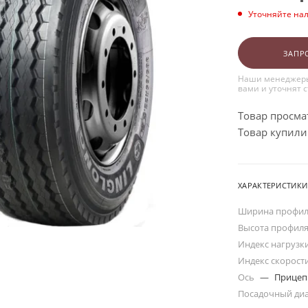
Уточняйте на
ЗАПР
Наши менеджеры
вами и уточнят 
Товар просма
Товар купили:
ХАРАКТЕРИСТИКИ
Ширина профи
Высота профил
Индекс нагрузк
Индекс скорост
Ось
—
Прицеп
Посадочный ди