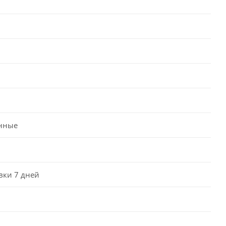
нные
вки 7 дней