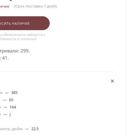
(Срок поставки 7 дней)
личие
ОСИТЬ НАЛИЧИЕ
 обязательно свяжутся с
стоимость и наличие
тривали: 299.
 41.
ля
—
385
я
—
65
и
—
164
и
—
J
аметр, дюйм
—
22.5