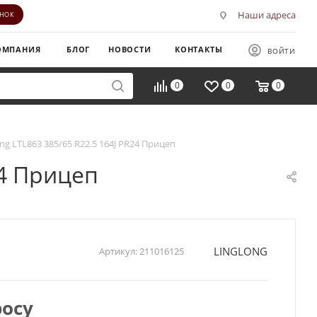
Наши адреса
ОНОК
ОМПАНИЯ
БЛОГ
НОВОСТИ
КОНТАКТЫ
ВОЙТИ
0
0
0
ong LTL863 385/65 R22.5 164J PR24 Прицеп
24 Прицеп
LINGLONG
Артикул:
211016125
росу