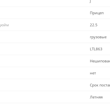
J
Прицеп
 дюйм
22.5
грузовые
LTL863
Нешипова
нет
Срок поста
Летняя