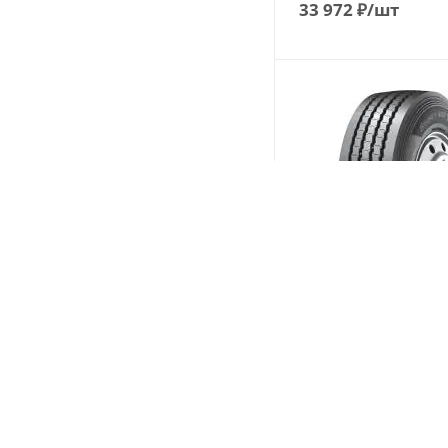
33 972
₽
/шт
Hankook Smart Flex T
385/65 R22.5 164K PR
Прицеп
(В налич
Меньше 10
51 186
₽
/шт