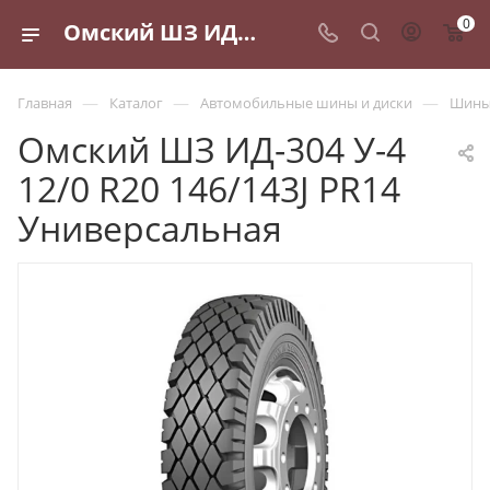
0
Омский ШЗ ИД-304 У-4 12/0 R20 146/143J PR14 Универсальная - купить в Санкт-Петербурге по выгодной цене
—
—
—
Главная
Каталог
Автомобильные шины и диски
Шины 
Омский ШЗ ИД-304 У-4
12/0 R20 146/143J PR14
Универсальная