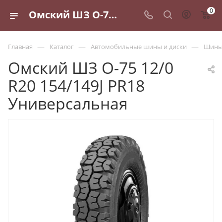
0
Омский ШЗ О-75 12/0 R20 154/149J PR18 Универсальная - купить в Санкт-Петербурге по выгодной цене
—
—
—
Главная
Каталог
Автомобильные шины и диски
Шины 
Омский ШЗ О-75 12/0
R20 154/149J PR18
Универсальная