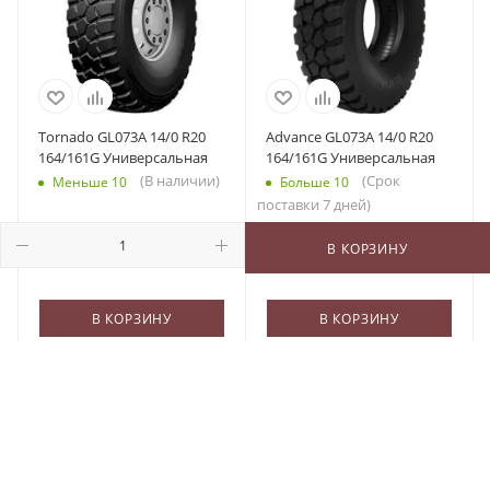
Tornado GL073A 14/0 R20
Advance GL073A 14/0 R20
164/161G Универсальная
164/161G Универсальная
(В наличии)
(Срок
Меньше 10
Больше 10
поставки 7 дней)
50 600
₽
/шт
67 111
₽
/шт
В КОРЗИНУ
В КОРЗИНУ
В КОРЗИНУ