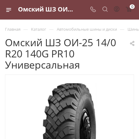
0
Омский ШЗ ОИ-25 14/0 R20 140G PR10 Универсальная - купить в Санкт-Петербурге по выгодной цене
—
—
—
Главная
Каталог
Автомобильные шины и диски
Шины 
Омский ШЗ ОИ-25 14/0
R20 140G PR10
Универсальная