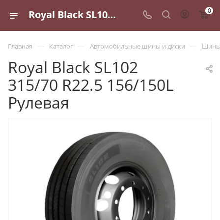
0
Royal Black SL102 315/70 R22.5 156/150L Рулевая - купить в Санкт-Петербурге по выгодной цене
—
—
—
Главная
Каталог
Автомобильные шины и диски
Шины 
Royal Black SL102
315/70 R22.5 156/150L
Рулевая