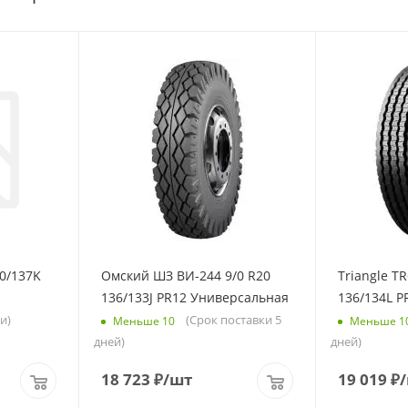
40/137K
Омский ШЗ ВИ-244 9/0 R20
Triangle TR
136/133J PR12 Универсальная
136/134L 
и)
(Срок поставки 5
Меньше 10
Меньше 1
дней)
дней)
18 723
₽
/шт
19 019
₽