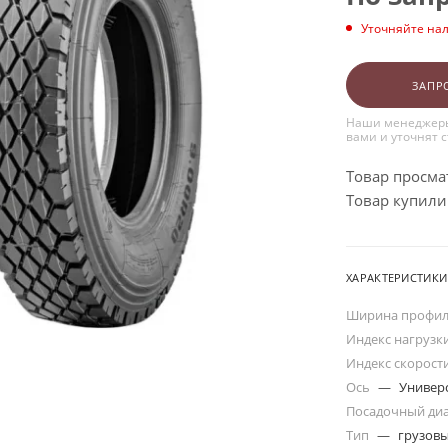
Уточняйте на
ЗАПР
Наши менеджеры
вами и уточнят 
Товар просма
Товар купили:
ХАРАКТЕРИСТИКИ
Ширина профи
Индекс нагрузк
Индекс скорост
Ось
—
Универ
Посадочный ди
Тип
—
грузов