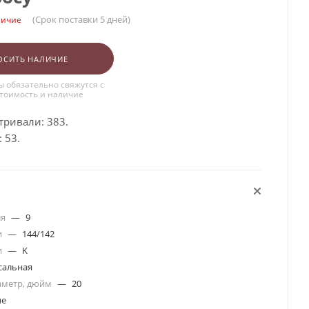
(Срок поставки 5 дней)
личие
ОСИТЬ НАЛИЧИЕ
 обязательно свяжутся с
стоимость и наличие
тривали: 383.
 53.
ля
—
9
и
—
144/142
и
—
K
сальная
аметр, дюйм
—
20
ые