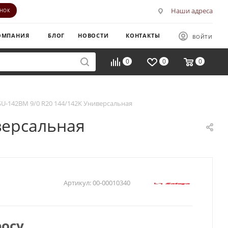
Наши адреса
ОНОК
ОМПАНИЯ
БЛОГ
НОВОСТИ
КОНТАКТЫ
ВОЙТИ
0
0
0
SU-142BM 9/0 R20 144/142K Универсальная
версальная
Артикул:
00-00010340
росу