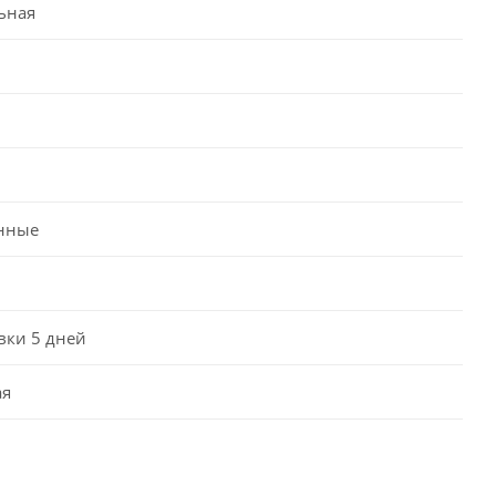
ьная
нные
вки 5 дней
ая