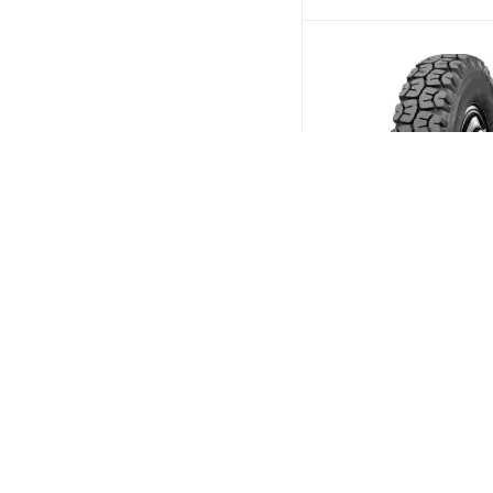
Барнаульский ШЗ Tra
О-40БМ 9/0 R20 140/
Универсальная
(В налич
Меньше 10
15 467
₽
/шт