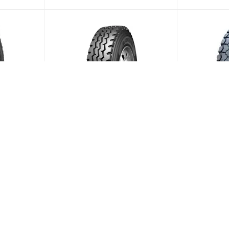
ction
Blackhawk BAM01 9/0 R20
Кама NU 90
137K PR14
144/142K PR16 Универсальная
Универсал
(В наличии)
Меньше 10
Больше 10
ии)
дней)
20 955
₽
/шт
21 959
₽