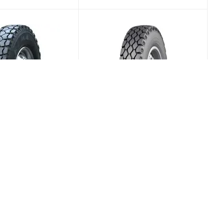
1 9/0 R20 144/142K
Барнаульский ШЗ И-Н142Б
ьная
9/0 R20 136/133J PR12
Универсальная
(Срок поставки 7
(Срок поставки 5
Меньше 10
дней)
/шт
15 489
₽
/шт