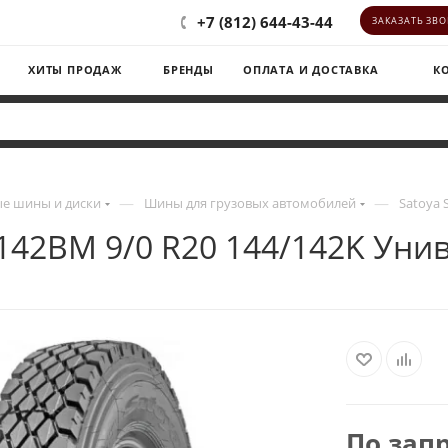
+7 (812) 644-43-44
ЗАКАЗАТЬ ЗВ
ХИТЫ ПРОДАЖ
БРЕНДЫ
ОПЛАТА И ДОСТАВКА
К
—
—
е шины и диски
Шины для грузовых автомобилей
Satoya 
-142BM 9/0 R20 144/142K Уни
По зап